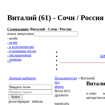
Виталий (61) - Сочи / Росс
Содержание:
Виталий - Сочи / Россия
поиск минусовок
- везде
- везде
- в исполнителях
- в названии песни
- расширенный
Б
- помощь
Личный кабинет
Пользователи
»
Виталий
без
Витал
фото
Весы (61)
о себе:
дружить
авторство:
н
регистрация
¦
забыли
написать