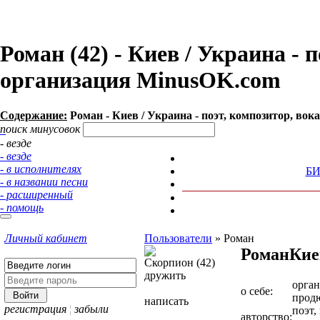
Роман (42) - Киев / Украина - 
организация MinusOK.com
Содержание:
Роман - Киев / Украина - поэт, композитор, вок
поиск минусовок
- везде
- везде
- в исполнителях
Б
- в названии песни
- расширенный
- помощь
Личный кабинет
Пользователи
»
Роман
Роман
Кие
Скорпион (42)
дружить
орган
о себе:
прод
написать
регистрация
¦
забыли
поэт,
авторство: