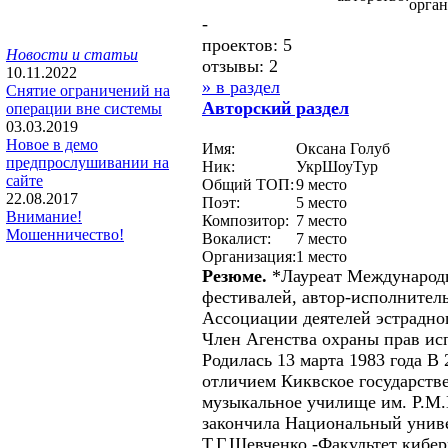
орга
-
проектов: 5
Новости и статьи
отзывы: 2
10.11.2022
» в раздел
Снятие ограничений на
Авторcкий раздел
операции вне системы
03.03.2019
Новое в демо
Имя:
Оксана Голуб
предпрослушивании на
Ник:
УкрШоуТур
сайте
Общий ТОП:
9 место
22.08.2017
Поэт:
5 место
Внимание!
Композитор:
7 место
Мошенничество!
Вокалист:
7 место
Организация:
1 место
Резюме.
*Лауреат Международ
фестивалей, автор-исполнител
Ассоциации деятелей эстрадно
Член Агенства охраны прав и
Родилась 13 марта 1983 года В 
отличием Киквское государств
музыкальное училище им. Р.М.Г
закончила Национальный униве
Т.Г.Шевченко -Факультет кибер