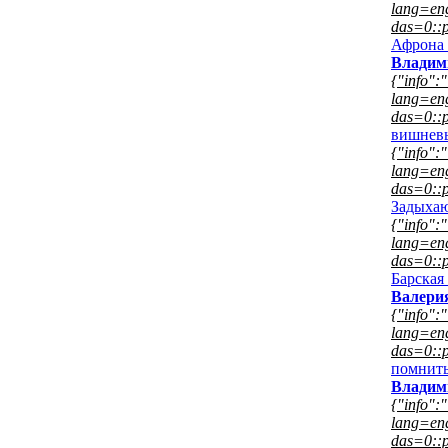
lang=eng
das=0::p
Афрона 
Владим
{"info":"
lang=eng
das=0::p
вишнев
{"info":"
lang=eng
das=0::p
Задыха
{"info":"
lang=eng
das=0::p
Барская
Валери
{"info":"
lang=eng
das=0::p
помнить
Владим
{"info":"
lang=eng
das=0::p