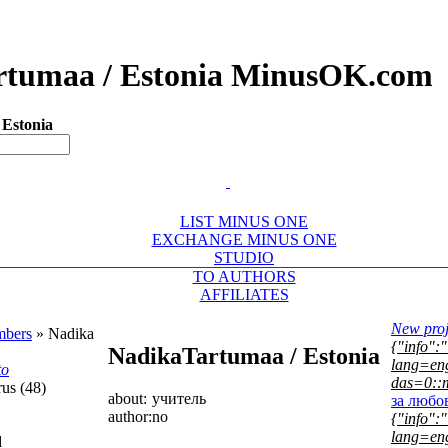
artumaa / Estonia MinusOK.com
 Estonia
LIST MINUS ONE
EXCHANGE MINUS ONE
STUDIO
TO AUTHORS
AFFILIATES
New proj
bers
»
Nadika
{"info":"
Nadika
Tartumaa / Estonia
lang=eng
to
das=0::m
us (48)
about:
учитель
за любо
author:
no
{"info":"
lang=eng
d