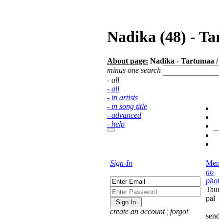
Nadika (48) - T
About page:
Nadika - Tartumaa /
minus one search
- all
- all
- in artists
- in song title
- advanced
- help
Sign-In
Mem
no
pho
Taur
pal
create an account
¦
forgot
sen