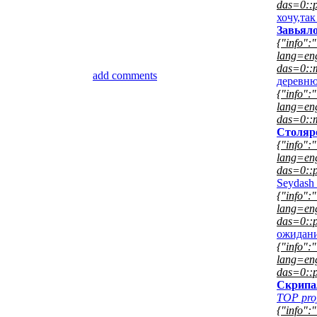
das=0::p
хочу,та
Завьял
{"info":"
lang=eng
das=0::m
add comments
деревню
{"info":"
lang=eng
das=0::m
Столяр
{"info":"
lang=eng
das=0::p
Seydash
{"info":"
lang=eng
das=0::p
ожидан
{"info":"
lang=eng
das=0::p
Скрипа
TOP proj
{"info":"