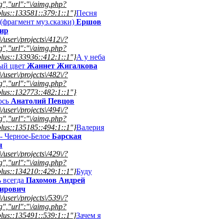
","url":"\/aimg.php?
lus::133581::379:1::1"}
Песня
(фрагмент муз.сказки)
Ершов
ир
\/user\/projects\/412\/?
","url":"\/aimg.php?
lus::133936::412:1::1"}
А у неба
ый цвет
Жаннет Жигалкова
\/user\/projects\/482\/?
","url":"\/aimg.php?
lus::132773::482:1::1"}
юсь
Анатолий Певцов
\/user\/projects\/494\/?
","url":"\/aimg.php?
lus::135185::494:1::1"}
Валерия
 - Черное-Белое
Барская
я
\/user\/projects\/429\/?
","url":"\/aimg.php?
lus::134210::429:1::1"}
Буду
 всегда
Пахомов Андрей
ирович
\/user\/projects\/539\/?
","url":"\/aimg.php?
lus::135491::539:1::1"}
Зачем я