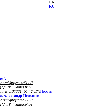
EN
RU
ects
\/user\/projects\/614\/?
","url":"\/aimg.php?
inus::137881::614:2::1"}
Прости
вь
Александр Незванов
\/user\/projects\/608\/?
","url":"\/aimg.php?