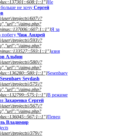
lus::137301::608:1::1"}
Не
к больше не хочу
Сергей
ов
\/user\/projects\/607\/?
","url":"\/aimg.php?
inus::137006::607:1::1"}
Я за
 побегу
Чиж Андрей
\/user\/projects\/593\/?
","url":"\/aimg.php?
inus::133527::593:1::1"}
азия
ов Альбин
\/user\/projects\/580\/?
","url":"\/aimg.php?
lus::136280::580:1::1"}
Sesenbaev
Sesenbaev Seydash
\/user\/projects\/575\/?
","url":"\/aimg.php?
lus::132799::575:1::1"}
В режиме
ия
Захаренко Сергей
\/user\/projects\/567\/?
","url":"\/aimg.php?
lus::136045::567:1::1"}
Певец
ль Владимир
ects
\/user\/projects\/379\/?