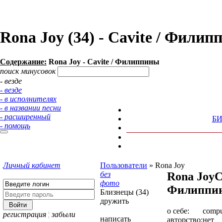
Rona Joy (34) - Cavite / Фил
Содержание:
Rona Joy - Cavite / Филиппины
поиск минусовок
- везде
- везде
- в исполнителях
- в названии песни
- расширенный
Б
- помощь
Личный кабинет
Пользователи
»
Rona Joy
без
Rona Joy
C
фото
Филиппи
Близнецы (34)
дружить
о себе:
compu
регистрация
¦
забыли
написать
авторство:
нет