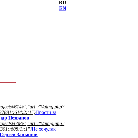
RU
EN
projects\/614\/","url":"\/aimg.php?
37881::614:2::1"}
Прости за
ндр Незванов
projects\/608\/","url":"\/aimg.php?
301::608:1::1"}
Не хочу,так
Сергей Завьялов