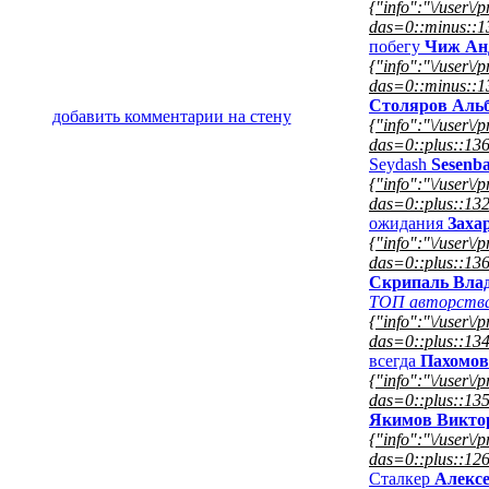
{"info":"\/user\/
das=0::minus::1
побегу
Чиж Ан
{"info":"\/user\/
das=0::minus::1
Столяров Аль
добавить комментарии на стену
{"info":"\/user\/
das=0::plus::136
Seydash
Sesenb
{"info":"\/user\/
das=0::plus::132
ожидания
Заха
{"info":"\/user\/
das=0::plus::136
Скрипаль Вла
ТОП авторств
{"info":"\/user\/
das=0::plus::134
всегда
Пахомов
{"info":"\/user\/
das=0::plus::135
Якимов Викто
{"info":"\/user\/p
das=0::plus::126
Сталкер
Алекс