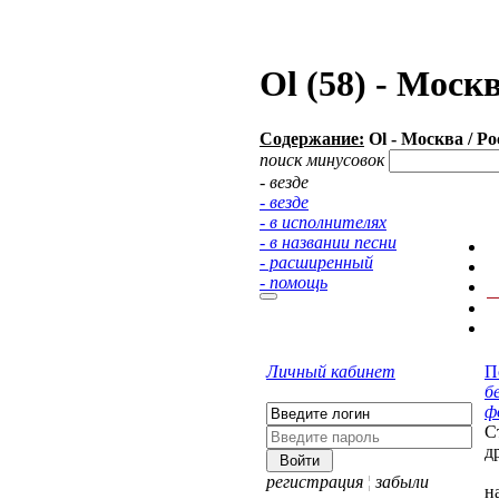
Ol (58) - Моск
Содержание:
Ol - Москва / Ро
поиск минусовок
- везде
- везде
- в исполнителях
- в названии песни
- расширенный
- помощь
Личный кабинет
П
б
ф
С
д
регистрация
¦
забыли
н