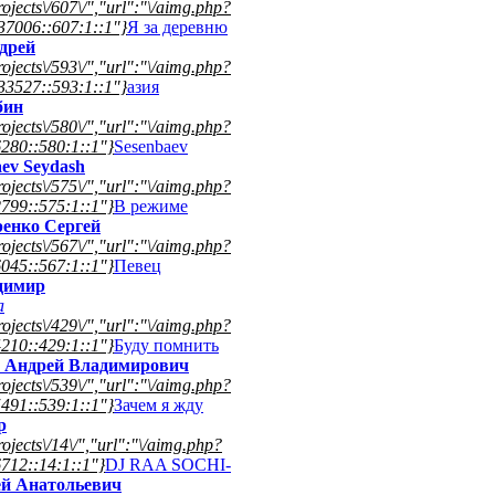
projects\/607\/","url":"\/aimg.php?
37006::607:1::1"}
Я за деревню
дрей
projects\/593\/","url":"\/aimg.php?
33527::593:1::1"}
азия
бин
projects\/580\/","url":"\/aimg.php?
280::580:1::1"}
Sesenbaev
aev Seydash
projects\/575\/","url":"\/aimg.php?
799::575:1::1"}
В режиме
ренко Сергей
projects\/567\/","url":"\/aimg.php?
045::567:1::1"}
Певец
димир
а
projects\/429\/","url":"\/aimg.php?
210::429:1::1"}
Буду помнить
 Андрей Владимирович
projects\/539\/","url":"\/aimg.php?
491::539:1::1"}
Зачем я жду
р
rojects\/14\/","url":"\/aimg.php?
712::14:1::1"}
DJ RAA SOCHI-
ей Анатольевич