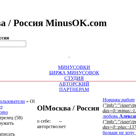
ва / Россия MinusOK.com
ссия
МИНУСОВКИ
БИРЖА МИНУСОВОК
СТУДИЯ
АВТОРСКИЙ
ПАРТНЕРАМ
Новинки работ
ользователи
»
Ol
{"info":"\/user\/
ез
Ol
Москва / Россия
das=0::minus::1
ото
любовь
Алекса
трелец (58)
о себе:
--
{"info":"\/user\/
ружить
авторство:
нет
das=0::plus::137
больше не хочу
аписать