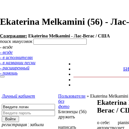
Ekaterina Melkamini (56) - Л
Содержание:
Ekaterina Melkamini - Лас-Вегас / США
поиск минусовок
- везде
- везде
- в исполнителях
- в названии песни
- расширенный
Б
- помощь
Личный кабинет
Пользователи
»
Ekaterina Melkamini
без
Ekaterina
фото
Вегас / 
Близнецы (56)
дружить
о себе:
pianis
регистрация
¦
забыли
написать
авторство:
нет