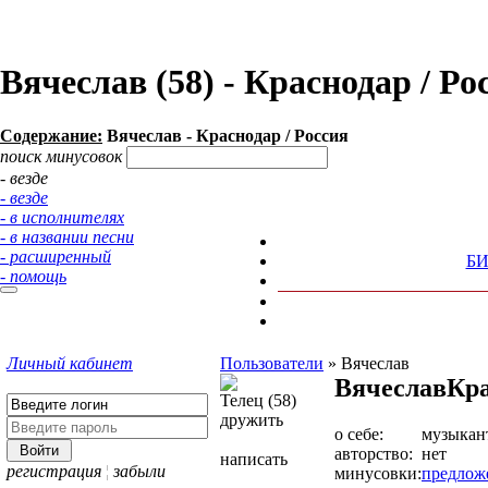
Вячеслав (58) - Краснодар / 
Содержание:
Вячеслав - Краснодар / Россия
поиск минусовок
- везде
- везде
- в исполнителях
- в названии песни
- расширенный
Б
- помощь
Личный кабинет
Пользователи
»
Вячеслав
Вячеслав
Кра
Телец (58)
дружить
о себе:
музыкан
авторство:
нет
написать
регистрация
¦
забыли
минусовки:
предлож