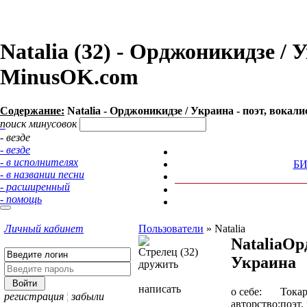
Natalia (32) - Орджоникидзе / 
MinusOK.com
Содержание:
Natalia - Орджоникидзе / Украина - поэт, вокали
поиск минусовок
- везде
- везде
- в исполнителях
Б
- в названии песни
- расширенный
- помощь
Личный кабинет
Пользователи
»
Natalia
Natalia
Ор
Стрелец (32)
Украина
дружить
написать
о себе:
Токар
регистрация
¦
забыли
авторство:
поэт,