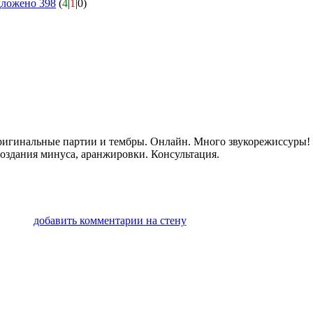
дложено 398
(
4
|
1
|0)
ригинальные партии и тембры. Онлайн. Много звукорежиссуры! с
создания минуса, аранжировки. Консультация.
добавить комментарии на стену