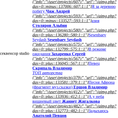
{"info":"\/user\/projects\/607\/","url":"\/aimg.php?
das=0::minus::137006::607:1::1"}
Я за деревню
побегу
Чиж Андрей
{"info":"\/user\/projects\/593\/","url":"\/aimg.php?
das=0::minus::133527::593:1::1"}
азия
Столяров Альбин
{"info":"\/user\/projects\/580\/","url":"\/aimg.php?
das=0::plus::136280::580:1::1"}
Sesenbaev
Seydash
Sesenbaev Seydash
{"info":"\/user\/projects\/575\/","url":"\/aimg.php?
das=0::plus::132799::575:1::1"}
В режиме
еквенсор studio
ожидания
Захаренко Сергей
{"info":"\/user\/projects\/567\/","url":"\/aimg.php?
das=0::plus::136045::567:1::1"}
Певец
Скрипаль Владимир
ТОП авторства
{"info":"\/user\/projects\/379\/","url":"\/aimg.php?
das=0::plus::133581::379:1::1"}
Песня Афрона
(фрагмент муз.сказки)
Ершов Владимир
{"info":"\/user\/projects\/412\/","url":"\/aimg.php?
das=0::plus::133936::412:1::1"}
А у неба
вишневый цвет
Жаннет Жигалкова
{"info":"\/user\/projects\/482\/","url":"\/aimg.php?
das=0::plus::132773::482:1::1"}
Задыхаюсь
Анатолий Певцов