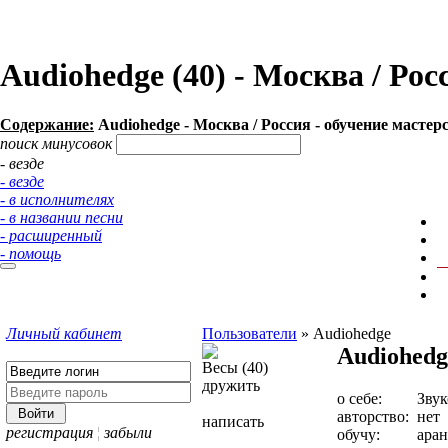
Audiohedge (40) - Москва / Ро
Содержание:
Audiohedge - Москва / Россия - обучение мастер
поиск минусовок
- везде
- везде
- в исполнителях
- в названии песни
- расширенный
- помощь
Личный кабинет
Пользователи
»
Audiohedge
Audiohedg
Весы (40)
дружить
о себе:
Зву
авторство:
нет
написать
регистрация
¦
забыли
обучу:
ара