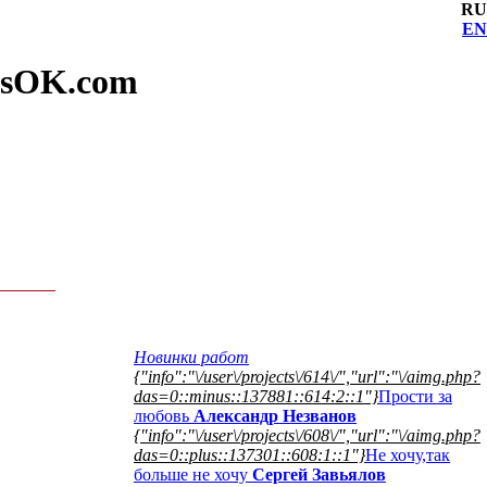
RU
EN
nusOK.com
Новинки работ
{"info":"\/user\/projects\/614\/","url":"\/aimg.php?
das=0::minus::137881::614:2::1"}
Прости за
любовь
Александр Незванов
{"info":"\/user\/projects\/608\/","url":"\/aimg.php?
das=0::plus::137301::608:1::1"}
Не хочу,так
больше не хочу
Сергей Завьялов