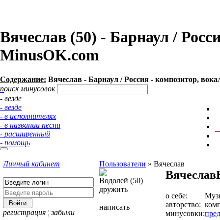
Вячеслав (50) - Барнаул / Рос
MinusOK.com
Содержание:
Вячеслав - Барнаул / Россия - композитор, вок
поиск минусовок
- везде
- везде
- в исполнителях
- в названии песни
- расширенный
- помощь
Личный кабинет
Пользователи
»
Вячеслав
Вячеслав
Водолей (50)
дружить
о себе:
Музы
авторство:
комп
написать
регистрация
¦
забыли
минусовки:
пре