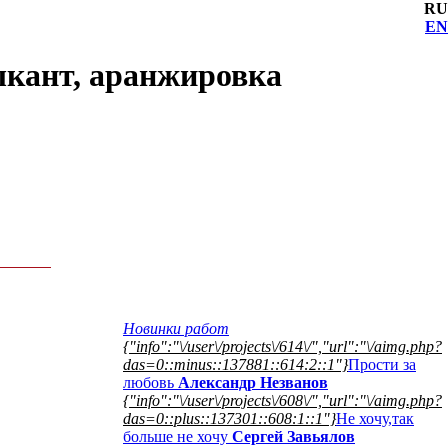
RU
EN
зыкант, аранжировка
Новинки работ
{"info":"\/user\/projects\/614\/","url":"\/aimg.php?
das=0::minus::137881::614:2::1"}
Прости за
любовь
Александр Незванов
{"info":"\/user\/projects\/608\/","url":"\/aimg.php?
das=0::plus::137301::608:1::1"}
Не хочу,так
больше не хочу
Сергей Завьялов