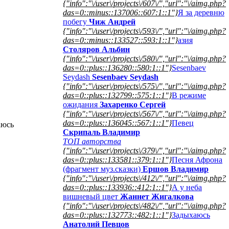
{"info":"\/user\/projects\/607\/","url":"\/aimg.php?
das=0::minus::137006::607:1::1"}
Я за деревню
побегу
Чиж Андрей
{"info":"\/user\/projects\/593\/","url":"\/aimg.php?
das=0::minus::133527::593:1::1"}
азия
Столяров Альбин
{"info":"\/user\/projects\/580\/","url":"\/aimg.php?
das=0::plus::136280::580:1::1"}
Sesenbaev
Seydash
Sesenbaev Seydash
{"info":"\/user\/projects\/575\/","url":"\/aimg.php?
das=0::plus::132799::575:1::1"}
В режиме
ожидания
Захаренко Сергей
{"info":"\/user\/projects\/567\/","url":"\/aimg.php?
das=0::plus::136045::567:1::1"}
Певец
аюсь
Скрипаль Владимир
ТОП авторства
{"info":"\/user\/projects\/379\/","url":"\/aimg.php?
das=0::plus::133581::379:1::1"}
Песня Афрона
(фрагмент муз.сказки)
Ершов Владимир
{"info":"\/user\/projects\/412\/","url":"\/aimg.php?
das=0::plus::133936::412:1::1"}
А у неба
вишневый цвет
Жаннет Жигалкова
{"info":"\/user\/projects\/482\/","url":"\/aimg.php?
das=0::plus::132773::482:1::1"}
Задыхаюсь
Анатолий Певцов