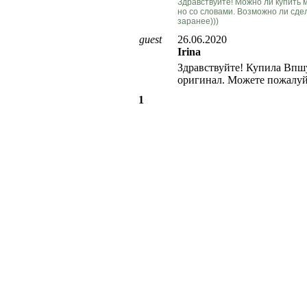
Здравствуйте! Можно ли купить м
но со словами. Возможно ли сде
заранее)))
guest
26.06.2020
Irina
Здравствуйте! Купила Впшу
оригинал. Можете пожалуй
1