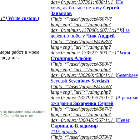
das=0::plus::137301::608:1::1"}
Не
хочу,так больше не хочу
Сергей
Завьялов
1"}
Write custom (
{"info":"\/user\/projects\/607\/?
lang=eng","url":"\/aimg.php?
das=0::minus::137006::607:1::1"}
Я за
деревню побегу
Чиж Андрей
{"info":"\/user\/projects\/593\/?
lang=eng","url":"\/aimg.php?
меры работ в моем
das=0::minus::133527::593:1::1"}
азия
средние -
Столяров Альбин
{"info":"\/user\/projects\/580\/?
lang=eng","url":"\/aimg.php?
das=0::plus::136280::580:1::1"}
Sesenbaev
Seydash
Sesenbaev Seydash
{"info":"\/user\/projects\/575\/?
lang=eng","url":"\/aimg.php?
das=0::plus::132799::575:1::1"}
В режиме
ожидания
Захаренко Сергей
{"info":"\/user\/projects\/567\/?
ая по времени композиция,
lang=eng","url":"\/aimg.php?
с? Спасибо за ответ
das=0::plus::136045::567:1::1"}
Певец
Скрипаль Владимир
TOP projects
{"info":"\/user\/projects\/379\/?