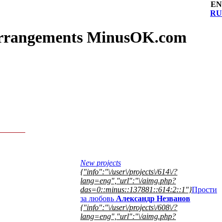
EN
RU
s, arrangements MinusOK.com
New projects
{"info":"\/user\/projects\/614\/?
lang=eng","url":"\/aimg.php?
das=0::minus::137881::614:2::1"}
Прости
за любовь
Александр Незванов
{"info":"\/user\/projects\/608\/?
lang=eng","url":"\/aimg.php?