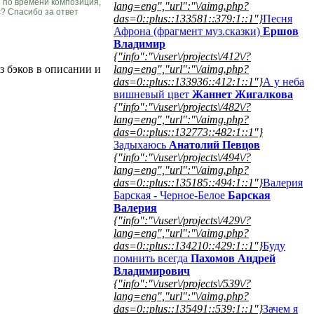
я по времени композиция,
lang=eng","url":"\/aimg.php?
с? Спасибо за ответ
das=0::plus::133581::379:1::1"}
Песня
Афрона (фрагмент муз.сказки)
Ершов
Владимир
{"info":"\/user\/projects\/412\/?
з бэков в описании и
lang=eng","url":"\/aimg.php?
das=0::plus::133936::412:1::1"}
А у неба
вишневый цвет
Жаннет Жигалкова
{"info":"\/user\/projects\/482\/?
lang=eng","url":"\/aimg.php?
das=0::plus::132773::482:1::1"}
Задыхаюсь
Анатолий Певцов
{"info":"\/user\/projects\/494\/?
lang=eng","url":"\/aimg.php?
das=0::plus::135185::494:1::1"}
Валерия
Барская - Черное-Белое
Барская
Валерия
{"info":"\/user\/projects\/429\/?
lang=eng","url":"\/aimg.php?
das=0::plus::134210::429:1::1"}
Буду
помнить всегда
Пахомов Андрей
Владимирович
{"info":"\/user\/projects\/539\/?
lang=eng","url":"\/aimg.php?
das=0::plus::135491::539:1::1"}
Зачем я