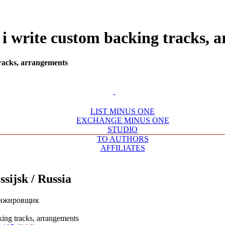
a - i write custom backing track
tracks, arrangements
LIST MINUS ONE
EXCHANGE MINUS ONE
STUDIO
TO AUTHORS
AFFILIATES
sijsk / Russia
нжировщик
king tracks, arrangements