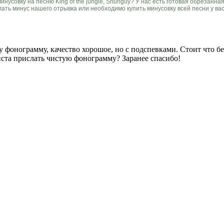
инусовку на песню King of the jungle, Shunguy? У нас есть готовая обрезанна
лать минус нашего отрывка или необходимо купить минусовку всей песни у ва
 фонограмму, качество хорошое, но с подспевками. Стоит что бе
ста прислать чистую фонограмму? Заранее спасибо!