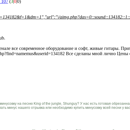
s 107
(
3
|
0
|0)
=134182&f=1&dm=1","url":"\/aimg.php?das=0::sound::134182::1::
ub.
енале все современное оборудование и софт, живые гитары. При
g.php?find=namemus&userid=134182 Все сделаны мной лично Цены 
инусовку на песню King of the jungle, Shunguy? У нас есть готовая обрезанн
лать минус нашего отрывка или необходимо купить минусовку всей песни у ва