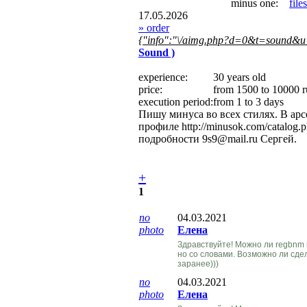
minus one:
file
17.05.2026
» order
{"info":"\/aimg.php?d=0&t=sound&u
Sound )
experience:
30 years old
price:
from 1500 to 10000 r
execution period:
from 1 to 3 days
Пишу минуса во всех стилях. В арс
профиле http://minusok.com/catalo
подробности 9s9@mail.ru Сергей.
+
1
no
04.03.2021
photo
Елена
Здравствуйте! Можно ли regbnm м
но со словами. Возможно ли сде
заранее)))
no
04.03.2021
photo
Елена