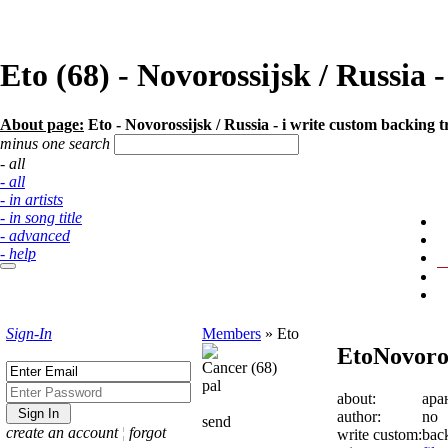
Eto (68) - Novorossijsk / Russi
About page:
Eto - Novorossijsk / Russia - i write custom backing 
minus one search
- all
- all
- in artists
- in song title
- advanced
- help
Sign-In
Members
»
Eto
Eto
Novoros
Cancer (68)
pal
about:
ара
author:
no
send
create an account
¦
forgot
write custom:
bac