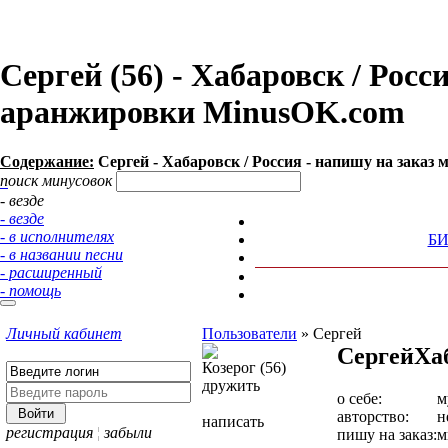
Сергей (56) - Хабаровск / Росс
аранжировки MinusOK.com
Содержание:
Сергей - Хабаровск / Россия - напишу на заказ
поиск минусовок
- везде
- везде
- в исполнителях
Б
- в названии песни
- расширенный
- помощь
Личный кабинет
Пользователи
»
Сергей
Сергей
Ха
Козерог (56)
дружить
о себе:
м
авторство:
н
написать
регистрация
¦
забыли
пишу на заказ:
м