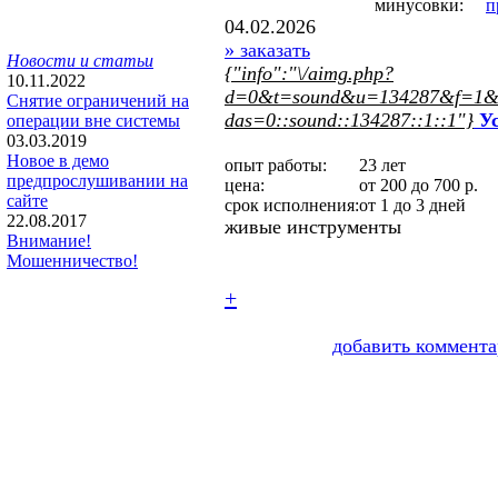
минусовки:
п
04.02.2026
» заказать
Новости и статьи
{"info":"\/aimg.php?
10.11.2022
d=0&t=sound&u=134287&f=1&dm
Снятие ограничений на
das=0::sound::134287::1::1"}
Ус
операции вне системы
03.03.2019
Новое в демо
опыт работы:
23 лет
предпрослушивании на
цена:
от 200 до 700 р.
сайте
срок исполнения:
от 1 до 3 дней
22.08.2017
живые инструменты
Внимание!
Мошенничество!
+
добавить коммента