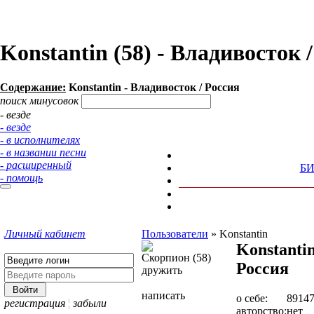
Konstantin (58) - Владивосток
Содержание:
Konstantin - Владивосток / Россия
поиск минусовок
- везде
- везде
- в исполнителях
- в названии песни
- расширенный
Б
- помощь
Личный кабинет
Пользователи
»
Konstantin
Konstanti
Скорпион (58)
Россия
дружить
написать
о себе:
8914
регистрация
¦
забыли
авторство:
нет