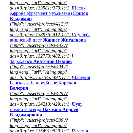
lang=eng","url":"\/aimg.php?
das=0::plus::133581::379:1::1"}
Песня
Афрона (фрагмент муз.сказки)
Ершов
Владимир
{"info":"\/user\/projects\/412\/?
lang=eng","url":"\/aimg.php?
das=0::plus::133936::412:1::1"}
А у неба
вишневый цвет
Жаннет Жигалкова
{"info":"\/user\/projects\/482\/?
lang=eng","url":"\/aimg.php?
das=0::plus::132773::482:1::1"}
Задыхаюсь
Анатолий Певцов
{"info":"\/user\/projects\/494\/?
lang=eng","url":"\/aimg.php?
das=0::plus::135185::494:1::1"}
Валерия
Барская - Черное-Белое
Барская
Валерия
{"info":"\/user\/projects\/429\/?
lang=eng","url":"\/aimg.php?
das=0::plus::134210::429:1::1"}
Буду
помнить всегда
Пахомов Андрей
Владимирович
{"info":"\/user\/projects\/539\/?
lang=eng","url":"\/aimg.php?
das=0::plus::135491::539:1::1"}
Зачем я