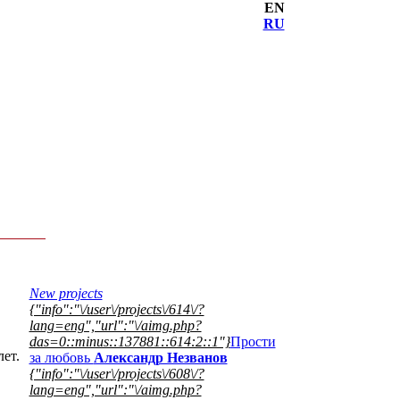
EN
RU
New projects
{"info":"\/user\/projects\/614\/?
lang=eng","url":"\/aimg.php?
das=0::minus::137881::614:2::1"}
Прости
ет.
за любовь
Александр Незванов
{"info":"\/user\/projects\/608\/?
lang=eng","url":"\/aimg.php?