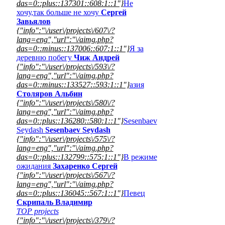
das=0::plus::137301::608:1::1"}
Не
хочу,так больше не хочу
Сергей
Завьялов
{"info":"\/user\/projects\/607\/?
lang=eng","url":"\/aimg.php?
das=0::minus::137006::607:1::1"}
Я за
деревню побегу
Чиж Андрей
{"info":"\/user\/projects\/593\/?
lang=eng","url":"\/aimg.php?
das=0::minus::133527::593:1::1"}
азия
Столяров Альбин
{"info":"\/user\/projects\/580\/?
lang=eng","url":"\/aimg.php?
das=0::plus::136280::580:1::1"}
Sesenbaev
Seydash
Sesenbaev Seydash
{"info":"\/user\/projects\/575\/?
lang=eng","url":"\/aimg.php?
das=0::plus::132799::575:1::1"}
В режиме
ожидания
Захаренко Сергей
{"info":"\/user\/projects\/567\/?
lang=eng","url":"\/aimg.php?
das=0::plus::136045::567:1::1"}
Певец
Скрипаль Владимир
TOP projects
{"info":"\/user\/projects\/379\/?