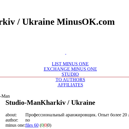
arkiv / Ukraine MinusOK.com
LIST MINUS ONE
EXCHANGE MINUS ONE
STUDIO
TO AUTHORS
AFFILIATES
o-Man
Studio-Man
Kharkiv / Ukraine
about:
Профессиональный аранжировщик. Опыт более 20 л
author:
no
minus one:
files 60
(
0
|
0
|0)