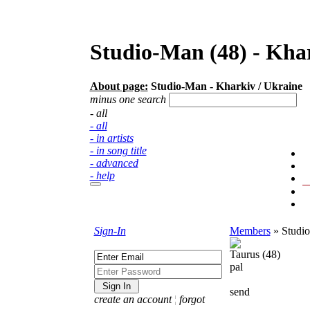
Studio-Man (48) - Kh
About page:
Studio-Man - Kharkiv / Ukraine
minus one search
- all
- all
- in artists
- in song title
- advanced
- help
Sign-In
Members
»
Studi
Taurus (48)
pal
send
create an account
¦
forgot