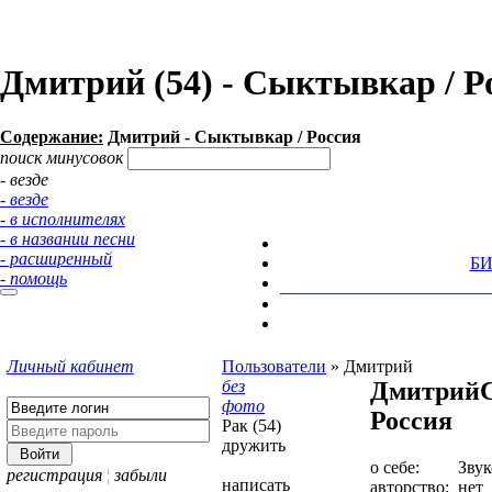
Дмитрий (54) - Сыктывкар / 
Содержание:
Дмитрий - Сыктывкар / Россия
поиск минусовок
- везде
- везде
- в исполнителях
- в названии песни
- расширенный
Б
- помощь
Личный кабинет
Пользователи
»
Дмитрий
без
Дмитрий
фото
Россия
Рак (54)
дружить
о себе:
Зву
регистрация
¦
забыли
написать
авторство:
нет