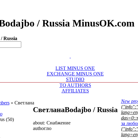
 Bodajbo / Russia MinusOK.com
/ Russia
LIST MINUS ONE
EXCHANGE MINUS ONE
STUDIO
TO AUTHORS
AFFILIATES
New proj
bers
»
Светлана
{"info":"
Светлана
Bodajbo / Russia
lang=eng
to
das=0::
us (50)
about:
Снабжение
за люб
author:
no
{"info":"
lang=eng
d