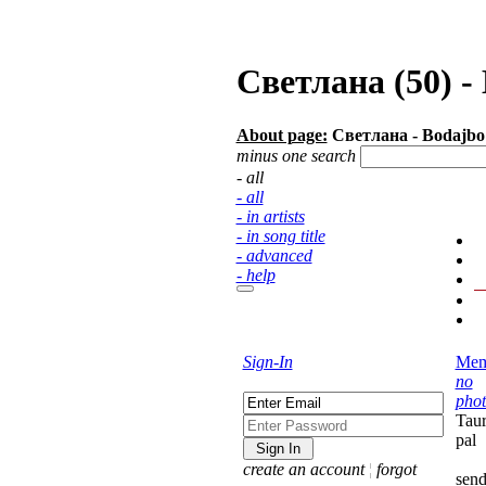
Светлана (50) -
About page:
Светлана - Bodajbo 
minus one search
- all
- all
- in artists
- in song title
- advanced
- help
Sign-In
Mem
no
pho
Taur
pal
create an account
¦
forgot
sen