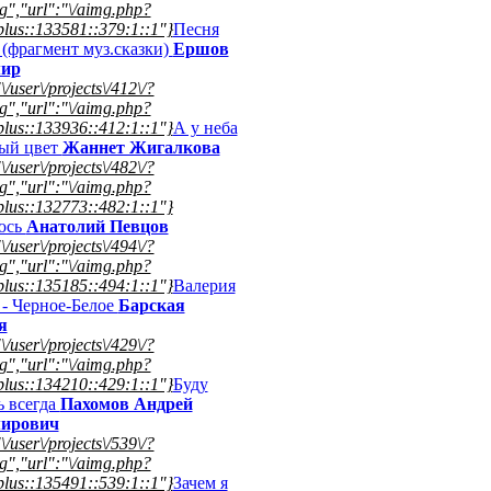
","url":"\/aimg.php?
lus::133581::379:1::1"}
Песня
(фрагмент муз.сказки)
Ершов
ир
\/user\/projects\/412\/?
","url":"\/aimg.php?
lus::133936::412:1::1"}
А у неба
ый цвет
Жаннет Жигалкова
\/user\/projects\/482\/?
","url":"\/aimg.php?
lus::132773::482:1::1"}
юсь
Анатолий Певцов
\/user\/projects\/494\/?
","url":"\/aimg.php?
lus::135185::494:1::1"}
Валерия
 - Черное-Белое
Барская
я
\/user\/projects\/429\/?
","url":"\/aimg.php?
lus::134210::429:1::1"}
Буду
 всегда
Пахомов Андрей
ирович
\/user\/projects\/539\/?
","url":"\/aimg.php?
lus::135491::539:1::1"}
Зачем я