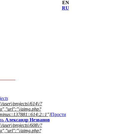
EN
RU
ects
\/user\/projects\/614\/?
","url":"\/aimg.php?
minus::137881::614:2::1"}
Прости
овь
Александр Незванов
\/user\/projects\/608\/?
","url":"\/aimg.php?