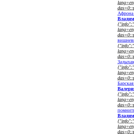
lang=eng
das=0::p
Афрона 
Владим
{"info":"
lang=eng
das=0::p
вишнев
{"info":"
lang=eng
das=0::p
Задыха
{"info":"
lang=eng
das=0::p
Барская
Валери
{"info":"
lang=eng
das=0::p
помнить
Владим
{"info":"
lang=eng
das=0::p