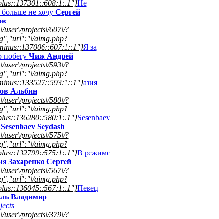
lus::137301::608:1::1"}
Не
к больше не хочу
Сергей
ов
\/user\/projects\/607\/?
","url":"\/aimg.php?
minus::137006::607:1::1"}
Я за
ю побегу
Чиж Андрей
\/user\/projects\/593\/?
","url":"\/aimg.php?
minus::133527::593:1::1"}
азия
ов Альбин
\/user\/projects\/580\/?
","url":"\/aimg.php?
lus::136280::580:1::1"}
Sesenbaev
h
Sesenbaev Seydash
\/user\/projects\/575\/?
","url":"\/aimg.php?
lus::132799::575:1::1"}
В режиме
ия
Захаренко Сергей
\/user\/projects\/567\/?
","url":"\/aimg.php?
lus::136045::567:1::1"}
Певец
ль Владимир
jects
\/user\/projects\/379\/?