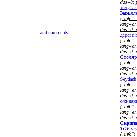
das=0::p
хочу,та
Завьял
{"info":"
lang=eng
das=0::
add comments
деревн
{"info":"
lang=eng
das=0::
Столяр
{"info":"
lang=eng
das=0::p
Seydas
{"info":"
lang=eng
das=0::p
ожидан
{"info":"
lang=eng
das=0::p
Скрипа
TOP pro
{"info":"