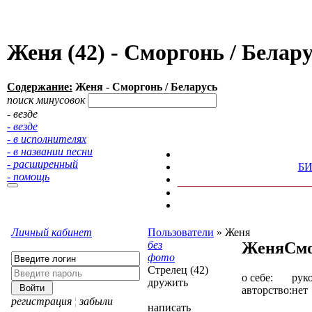
Женя (42) - Сморгонь / Бела
Содержание:
Женя - Сморгонь / Беларусь
поиск минусовок
- везде
- везде
- в исполнителях
- в названии песни
- расширенный
Б
- помощь
Личный кабинет
Пользователи
»
Женя
без
Женя
Смо
фото
Стрелец (42)
о себе:
рук
дружить
авторство:
нет
регистрация
¦
забыли
написать