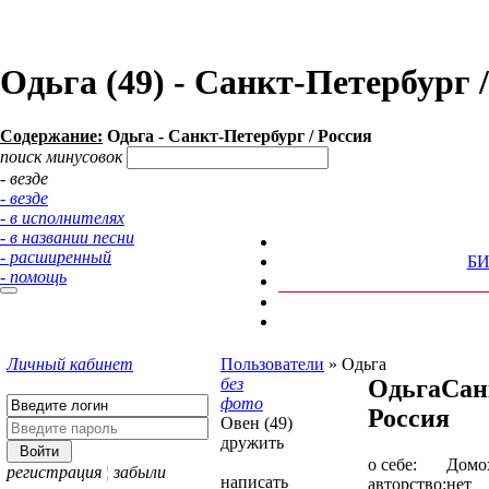
Одьга (49) - Санкт-Петербург
Содержание:
Одьга - Санкт-Петербург / Россия
поиск минусовок
- везде
- везде
- в исполнителях
- в названии песни
- расширенный
Б
- помощь
Личный кабинет
Пользователи
»
Одьга
без
Одьга
Сан
фото
Россия
Овен (49)
дружить
о себе:
Домо
регистрация
¦
забыли
написать
авторство:
нет