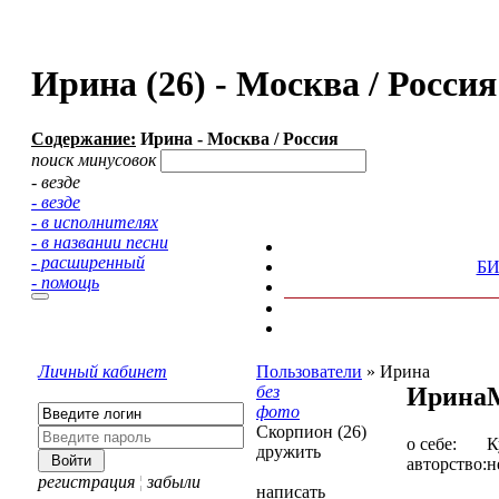
Ирина (26) - Москва / Росс
Содержание:
Ирина - Москва / Россия
поиск минусовок
- везде
- везде
- в исполнителях
- в названии песни
- расширенный
Б
- помощь
Личный кабинет
Пользователи
»
Ирина
без
Ирина
фото
Скорпион (26)
о себе:
К
дружить
авторство:
н
регистрация
¦
забыли
написать