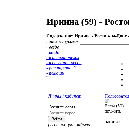
Ириина (59) - Рост
Содержание:
Ириина - Ростов-на-Дону 
поиск минусовок
- везде
- везде
- в исполнителях
- в названии песни
- расширенный
- помощь
Личный кабинет
Пользовате
Весы (59)
дружить
написать
регистрация
¦
забыли