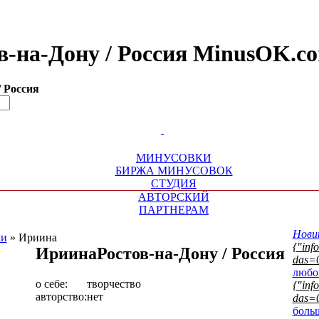
ов-на-Дону / Россия MinusOK.c
/ Россия
МИНУСОВКИ
БИРЖА МИНУСОВОК
СТУДИЯ
АВТОРСКИЙ
ПАРТНЕРАМ
Нови
ли
»
Ириина
{"info
Ириина
Ростов-на-Дону / Россия
das=0
любо
о себе:
творчество
{"info
авторство:
нет
das=0
боль