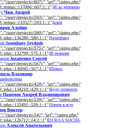
":"\/user\/projects\/607\/","url":"\/aimg.php?
::minus::137006::607:1::1"}
Я за деревню
гу
Чиж Андрей
":"\/user\/projects\/593\/","url":"\/aimg.php?
::minus::133527::593:1::1"}
азия
яров Альбин
":"\/user\/projects\/580\/","url":"\/aimg.php?
::plus::136280::580:1::1"}
Sesenbaev
ash
Sesenbaev Seydash
":"\/user\/projects\/575\/","url":"\/aimg.php?
::plus::132799::575:1::1"}
В режиме
ания
Захаренко Сергей
":"\/user\/projects\/567\/","url":"\/aimg.php?
::plus::136045::567:1::1"}
Певец
паль Владимир
авторства
":"\/user\/projects\/429\/","url":"\/aimg.php?
::plus::134210::429:1::1"}
Буду помнить
да
Пахомов Андрей Владимирович
":"\/user\/projects\/539\/","url":"\/aimg.php?
::plus::135491::539:1::1"}
Зачем я жду
ов Виктор
":"\/user\/projects\/14\/","url":"\/aimg.php?
::plus::126712::14:1::1"}
DJ RAA SOCHI-
кер
Алексей Анатольевич