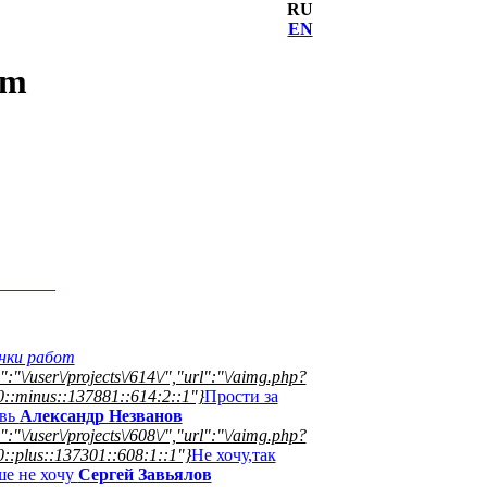
RU
EN
om
нки работ
":"\/user\/projects\/614\/","url":"\/aimg.php?
::minus::137881::614:2::1"}
Прости за
вь
Александр Незванов
":"\/user\/projects\/608\/","url":"\/aimg.php?
::plus::137301::608:1::1"}
Не хочу,так
ше не хочу
Сергей Завьялов