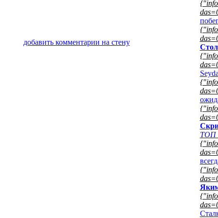
{"info
das=0
побе
{"info
das=0
добавить комментарии на стену
Стол
{"info
das=0
Seyd
{"info
das=0
ожид
{"info
das=0
Скри
ТОП 
{"info
das=0
всег
{"info
das=0
Яким
{"info
das=0
Стал