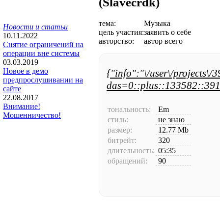
(Slavecrdk)
тема:
Музыка
Новости и статьи
цель участия:
заявить о себе
10.11.2022
авторство:
автор всего
Снятие ограничений на
операции вне системы
03.03.2019
Новое в демо
{"info":"\/user\/projects\/
предпрослушивании на
das=0::plus::133582::391
сайте
22.08.2017
Внимание!
тональность:
Em
Мошенничество!
стиль:
не знаю
размер:
12.77 Mb
битрейт:
320
длительность:
05:35
обращений:
90