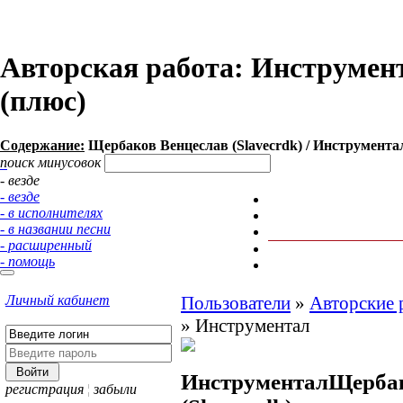
Авторская работа: Инструмент
(плюс)
Содержание:
Щербаков Венцеслав (Slavecrdk) / Инструментал.
поиск минусовок
- везде
- везде
- в исполнителях
- в названии песни
- расширенный
- помощь
Личный кабинет
Пользователи
»
Авторские 
»
Инструментал
Инструментал
Щербак
регистрация
¦
забыли