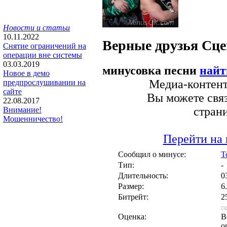
Новости и статьи
10.11.2022
Верные друзья
Сце
Снятие ограничений на
операции вне системы
03.03.2019
минусовка песни
найт
Новое в демо
Медиа-контент 
предпрослушивании на
сайте
Вы можете связ
22.08.2017
стран
Внимание!
Мошенничество!
Перейти на 
Сообщил о минусе:
T
Тип:
-
Длительность:
0
Размер:
6
Битрейт:
2
о
Оценка:
В
о