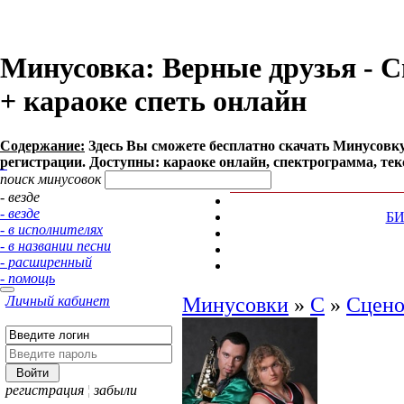
Минусовка: Верные друзья - Сц
+ караоке спеть онлайн
Содержание:
Здесь Вы сможете бесплатно cкачать Минусовку п
регистрации. Доступны: караоке онлайн, спектрограмма, тек
поиск минусовок
- везде
- везде
Б
- в исполнителях
- в названии песни
- расширенный
- помощь
Личный кабинет
Минусовки
»
С
»
Сцено
регистрация
¦
забыли