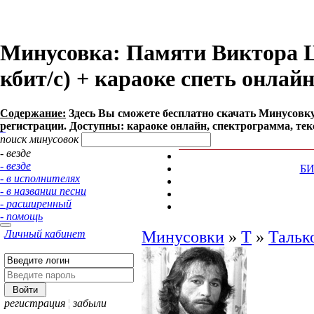
Минусовка: Памяти Виктора Цо
кбит/с) + караоке спеть онлай
Содержание:
Здесь Вы сможете бесплатно cкачать Минусовку п
регистрации. Доступны: караоке онлайн, спектрограмма, тек
поиск минусовок
- везде
- везде
Б
- в исполнителях
- в названии песни
- расширенный
- помощь
Личный кабинет
Минусовки
»
Т
»
Тальк
регистрация
¦
забыли