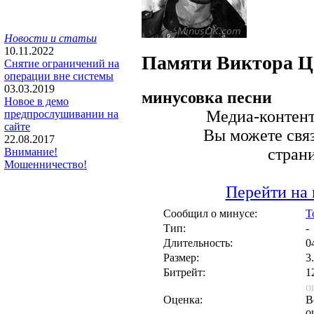
Новости и статьи
10.11.2022
Памяти Виктора Ц
Снятие ограничений на
операции вне системы
03.03.2019
минусовка песни
Новое в демо
Медиа-контент 
предпрослушивании на
сайте
Вы можете связ
22.08.2017
стран
Внимание!
Мошенничество!
Перейти на 
Сообщил о минусе:
T
Тип:
-
Длительность:
0
Размер:
3
Битрейт:
1
о
Оценка:
В
о