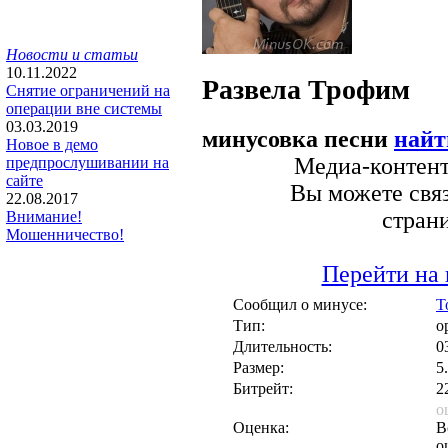
Новости и статьи
10.11.2022
Развела
Трофим
Снятие ограничений на
операции вне системы
03.03.2019
минусовка песни
найт
Новое в демо
Медиа-контент 
предпрослушивании на
сайте
Вы можете связ
22.08.2017
стран
Внимание!
Мошенничество!
Перейти на 
Сообщил о минусе:
T
Тип:
о
Длительность:
0
Размер:
5
Битрейт:
2
о
Оценка:
В
о