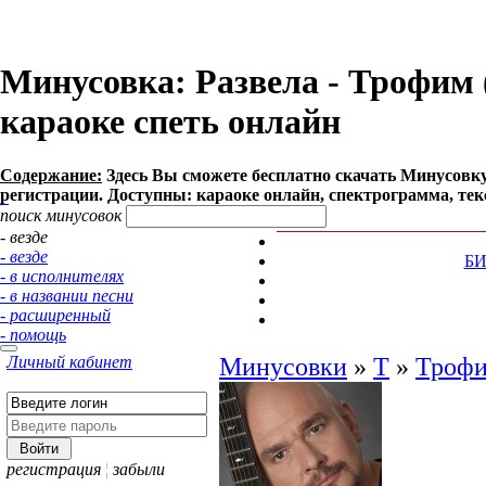
Минусовка: Развела - Трофим (
караоке спеть онлайн
Содержание:
Здесь Вы сможете бесплатно cкачать Минусовку п
регистрации. Доступны: караоке онлайн, спектрограмма, тек
поиск минусовок
- везде
- везде
Б
- в исполнителях
- в названии песни
- расширенный
- помощь
Личный кабинет
Минусовки
»
Т
»
Троф
регистрация
¦
забыли