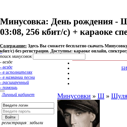
Минусовка: День рождения - 
03:08, 256 кбит/с) + караоке с
Содержание:
Здесь Вы сможете бесплатно cкачать Минусовку 
кбит/с) без регистрации. Доступны: караоке онлайн, спектро
поиск минусовок
- везде
- везде
Б
- в исполнителях
- в названии песни
- расширенный
- помощь
Личный кабинет
Минусовки
»
Ш
»
Шуля
регистрация
¦
забыли