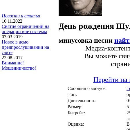
Новости и статьи
10.11.2022
День рождения
Шул
Снятие ограничений на
операции вне системы
03.03.2019
минусовка песни
найт
Новое в демо
Медиа-контент 
предпрослушивании на
сайте
Вы можете связ
22.08.2017
стран
Внимание!
Мошенничество!
Перейти на 
Сообщил о минусе:
T
Тип:
о
Длительность:
0
Размер:
5
Битрейт:
2
о
Оценка:
В
о