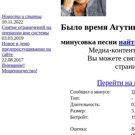
Новости и статьи
10.11.2022
Было время
Агути
Снятие ограничений на
операции вне системы
03.03.2019
минусовка песни
найт
Новое в демо
Медиа-контент 
предпрослушивании на
сайте
Вы можете связ
22.08.2017
стран
Внимание!
Мошенничество!
Перейти на 
Сообщил о минусе:
T
Тип:
-
Длительность:
0
Размер:
5
Битрейт:
1
о
Оценка:
В
о