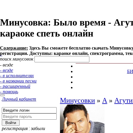
Минусовка: Было время - Агути
караоке спеть онлайн
Содержание:
Здесь Вы сможете бесплатно cкачать Минусовку п
регистрации. Доступны: караоке онлайн, спектрограмма, тек
поиск минусовок
- везде
- везде
Б
- в исполнителях
- в названии песни
- расширенный
- помощь
Личный кабинет
Минусовки
»
А
»
Агути
регистрация
¦
забыли