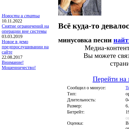
Новости и статьи
10.11.2022
Всё куда-то девало
Снятие ограничений на
операции вне системы
03.03.2019
минусовка песни
найт
Новое в демо
Медиа-контент 
предпрослушивании на
сайте
Вы можете связ
22.08.2017
стран
Внимание!
Мошенничество!
Перейти на 
Сообщил о минусе:
T
Тип:
о
Длительность:
0
Размер:
6
Битрейт:
1
о
Оценка:
В
о