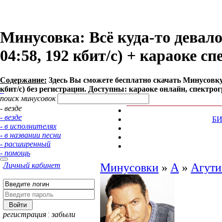
Минусовка: Всё куда-то девало
04:58, 192 кбит/с) + караоке с
Содержание:
Здесь Вы сможете бесплатно cкачать Минусовку п
кбит/с) без регистрации. Доступны: караоке онлайн, спектро
поиск минусовок
- везде
- везде
Б
- в исполнителях
- в названии песни
- расширенный
- помощь
Личный кабинет
Минусовки
»
А
»
Агути
регистрация
¦
забыли