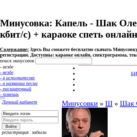
Минусовка: Капель - Шак Олег
кбит/с) + караоке спеть онлай
Содержание:
Здесь Вы сможете бесплатно cкачать Минусовку п
регистрации. Доступны: караоке онлайн, спектрограмма, тек
поиск минусовок
- везде
- везде
Б
- в исполнителях
- в названии песни
- расширенный
- помощь
Личный кабинет
Минусовки
»
Ш
»
Шак 
регистрация
¦
забыли