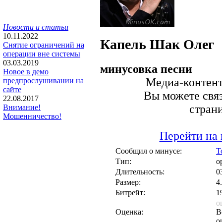
Новости и статьи
10.11.2022
Капель
Шак Олег
Снятие ограничений на
операции вне системы
03.03.2019
минусовка песни
Новое в демо
Медиа-контент 
предпрослушивании на
сайте
Вы можете связ
22.08.2017
стран
Внимание!
Мошенничество!
Перейти на 
Сообщил о минусе:
T
Тип:
о
Длительность:
0
Размер:
4
Битрейт:
1
о
Оценка:
В
о