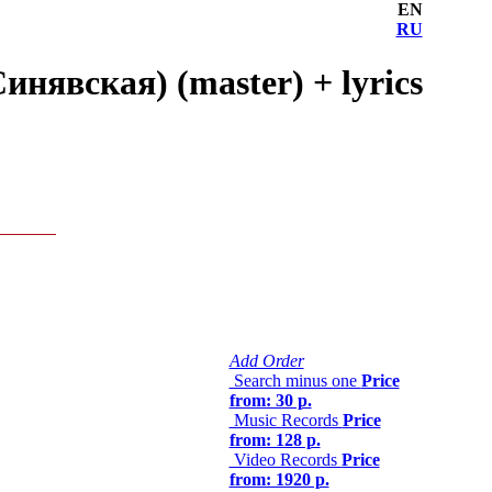
EN
RU
нявская) (master) + lyrics
Add Order
Search minus one
Price
from: 30 р.
Music Records
Price
from: 128 р.
Video Records
Price
from: 1920 р.