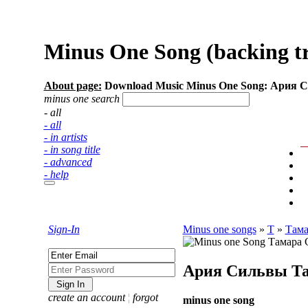
Minus One Song (backing t
About page:
Download Music Minus One Song: Ария 
minus one search
- all
- all
- in artists
- in song title
- advanced
- help
Sign-In
Minus one songs
»
Т
»
Тама
Ария Сильвы
Т
create an account
¦
forgot
minus one song