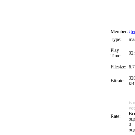
Member:
Де
Type:
mas
Play
02
Time:
Filesize:
6.
32
Bitrate:
kBi
is 
vot
Вс
Rate:
оц
0
оц