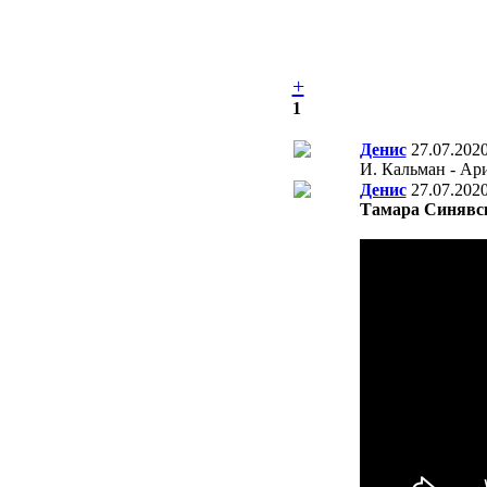
+
1
Денис
27.07.202
И. Кальман - Ари
Денис
27.07.202
Тамара Синявс