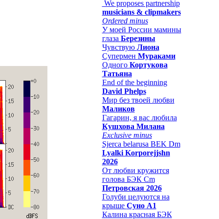
We proposes partnership
musicians & clipmakers
Ordered minus
У моей России мамины
глаза
Березины
Чувствую
Лиона
Супермен
Мураками
Одного
Кортукова
Татьяна
End of the beginning
David Phelps
Мир без твоей любви
Маликов
Гагарин, я вас любила
Кушхова Милана
Exclusive minus
Sjerca belarusa BEK Dm
Lyalki Korporejjshn
2026
От любви кружится
голова БЭК Cm
Петровская 2026
Голуби целуются на
крыше
Суно А1
Калина красная БЭК