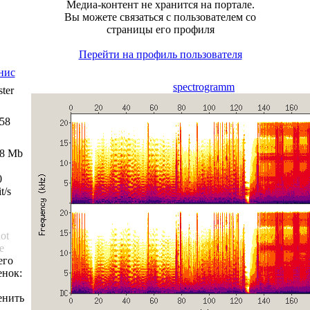
Медиа-контент не хранится на портале.
Вы можете связаться с пользователем со
страницы его профиля
Перейти на профиль пользователя
нис
spectrogramm
ter
:58
78 Mb
0
t/s
not
e
его
енок:
енить