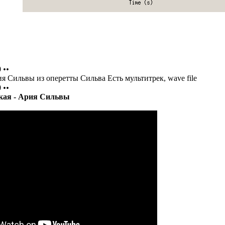
0
••
я Сильвы из оперетты Сильва Есть мультитрек, wave file
0
••
кая - Ария Сильвы