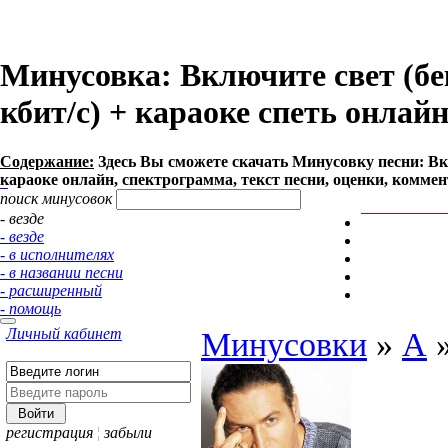
Минусовка: Включите свет (бек
кбит/с) + караоке спеть онлай
Содержание:
Здесь Вы сможете cкачать Минусовку песни: Вклю
караоке онлайн, спектрограмма, текст песни, оценки, коммен
поиск минусовок
- везде
- везде
- в исполнителях
- в названии песни
- расширенный
- помощь
Личный кабинет
Минусовки
»
А
регистрация
¦
забыли