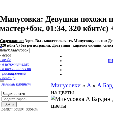
Минусовка: Девушки похожи н
мастер+бэк, 01:34, 320 кбит/с)
Содержание:
Здесь Вы сможете cкачать Минусовку песни: Дев
320 кбит/с) без регистрации. Доступны: караоке онлайн, спек
поиск минусовок
- везде
- везде
Б
- в исполнителях
- в названии песни
- расширенный
- помощь
Личный кабинет
Минусовки
»
А
»
А Бар
на цветы
регистрация
¦
забыли