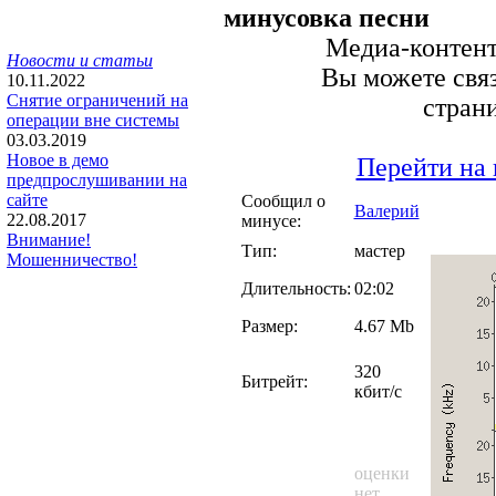
минусовка песни
Медиа-контент 
Новости и статьи
Вы можете связ
10.11.2022
Снятие ограничений на
стран
операции вне системы
03.03.2019
Новое в демо
Перейти на 
предпрослушивании на
сайте
Сообщил о
Валерий
22.08.2017
минусе:
Внимание!
Тип:
мастер
Мошенничество!
Длительность:
02:02
Размер:
4.67 Mb
320
Битрейт:
кбит/с
оценки
нет