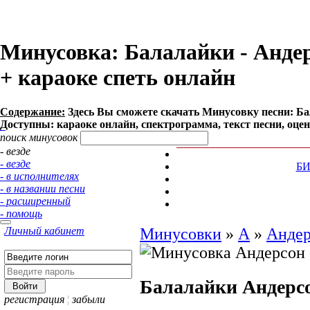
Минусовка: Балалайки - Андерс
+ караоке спеть онлайн
Содержание:
Здесь Вы сможете cкачать Минусовку песни: Бала
Доступны: караоке онлайн, спектрограмма, текст песни, оце
поиск минусовок
- везде
- везде
Б
- в исполнителях
- в названии песни
- расширенный
- помощь
Личный кабинет
Минусовки
»
А
»
Анде
Балалайки
Андерс
регистрация
¦
забыли