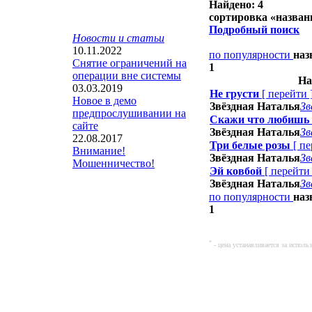
Найдено: 4
сортировка «
назва
Подробный поиск
Новости и статьи
10.11.2022
по популярности
на
Снятие ограничений на
1
операции вне системы
На
03.03.2019
Не грусти
[
перейти
Новое в демо
Звёздная Наталья
Зв
предпрослушивании на
Скажи что любишь
сайте
Звёздная Наталья
Зв
22.08.2017
Три белые розы
[
пе
Внимание!
Звёздная Наталья
Зв
Мошенничество!
Эй ковбой
[
перейти
Звёздная Наталья
Зв
по популярности
на
1
*
- цена устанавливается за испол