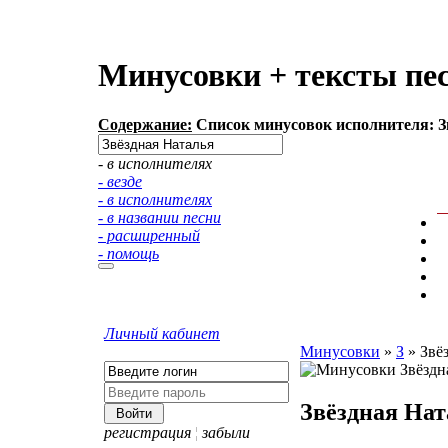
Минусовки + тексты пе
Содержание:
Список минусовок исполнителя: Зв
- в исполнителях
- везде
- в исполнителях
- в названии песни
- расширенный
- помощь
Личный кабинет
Минусовки
»
З
»
Звё
Звёздная Нат
регистрация
¦
забыли