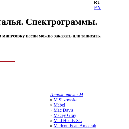
RU
EN
аталья. Спектрограммы.
минусовку песни можно заказать или записать.
Исполнители: M
»
M.Slizowska
»
Mabel
»
Mac Davis
»
Macey Gray
»
Mad Heads XL
»
Madcon Feat. Ameerah