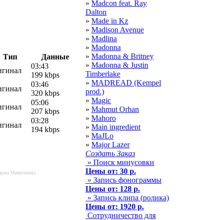
»
Madcon feat. Ray
Dalton
»
Made in Kz
»
Madison Avenue
»
Madlina
»
Madonna
»
Madonna & Britney
Тип
Данные
»
Madonna & Justin
03:43
игинал
Timberlake
199 kbps
»
MADREAD (Kempel
03:46
игинал
prod.)
320 kbps
»
Magic
05:06
игинал
»
Mahmut Orhan
207 kbps
»
Mahoro
03:28
игинал
»
Main ingredient
194 kbps
»
MaJLo
»
Major Lazer
Создать Заказ
» Поиск минусовки
Цены от: 30 р.
Биржа Минусовок).
» Запись фонограммы
Цены от: 128 р.
» Запись клипа (ролика)
Цены от: 1920 р.
Сотрудничество для