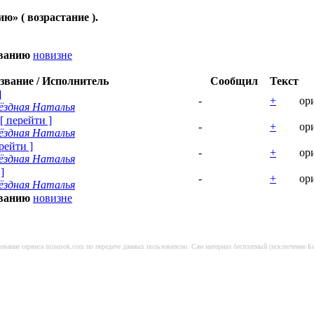
нию
» ( возрастание ).
званию
новизне
звание / Исполнитель
Сообщил
Текст
]
-
+
ор
ёздная Наталья
[
перейти
]
-
+
ор
ёздная Наталья
рейти
]
-
+
ор
ёздная Наталья
]
-
+
ор
ёздная Наталья
званию
новизне
ьзование сервиса minusok.com по передаче данных пользователю. Сам материал бесплатный (исключение 