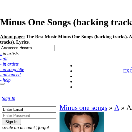
Minus One Songs (backing tracks
About page:
The Best Music Minus One Songs (backing tracks). A
tracks). Lyrics.
- in artists
- all
- in artists
- in song title
EX
- advanced
- help
Sign-In
Minus one songs
»
А
»
А
create an account
¦
forgot