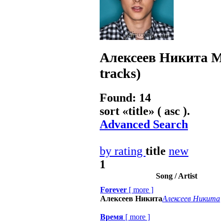
Алексеев Никита
M
tracks)
Found: 14
sort «
title
» ( asc ).
Advanced Search
by rating
title
new
1
Song / Artist
Forever
[
more
]
Алексеев Никита
Алексеев Никита
Время
[
more
]