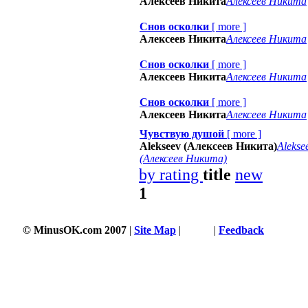
Алексеев Никита
Алексеев Никита
Снов осколки
[
more
]
Алексеев Никита
Алексеев Никита
Снов осколки
[
more
]
Алексеев Никита
Алексеев Никита
Снов осколки
[
more
]
Алексеев Никита
Алексеев Никита
Чувствую душой
[
more
]
Alekseev (Алексеев Никита)
Alekse
(Алексеев Никита)
by rating
title
new
1
© MinusOK.com 2007
|
Site Map
|
Terms
|
Feedback