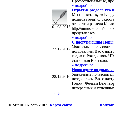
Профессиональные, пред
» подробнее
Отрытие раздела Pro 
Мы приветствуем Вас, 
пользователи! С радост
открытии раздела Кара
01.08.2013
http://minusok.com/karao
представляем ...
» подробнее
С наступающим Новы
Уважаемые пользовател
27.12.2012
поздравляем Вас с на
годом и Рождеством! П
станет для Вас годом ...
» подробнее
Новогоднее поздравлен
Уважаемые пользовател
28.12.2010
поздравляем Вас с нас
Годом! Желаем Вам тво
интересных и успешных 
- еще -
© MinusOK.com 2007
|
Карта сайта
|
Соглашение
|
Контак