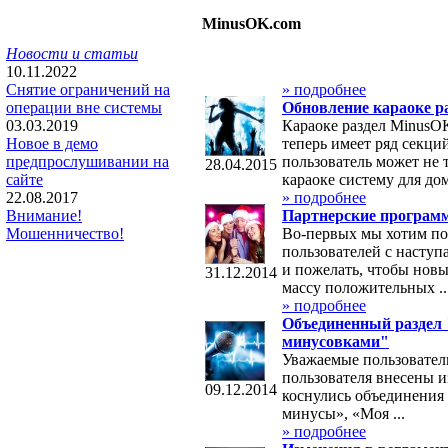
MinusOK.com
Новости и статьи
10.11.2022
» подробнее
Снятие ограничений на
Обновление караоке р
операции вне системы
Караоке раздел MinusO
03.03.2019
теперь имеет ряд секци
Новое в демо
пользователь может не 
предпрослушивании на
28.04.2015
караоке систему для дом
сайте
» подробнее
22.08.2017
Партнерские программ
Внимание!
Во-первых мы хотим по
Мошенничество!
пользователей с наст
и пожелать, чтобы нов
31.12.2014
массу положительных ..
» подробнее
Объединенный раздел
минусовками"
Уважаемые пользовател
пользователя внесены и
09.12.2014
коснулись объединения
минусы», «Моя ...
» подробнее