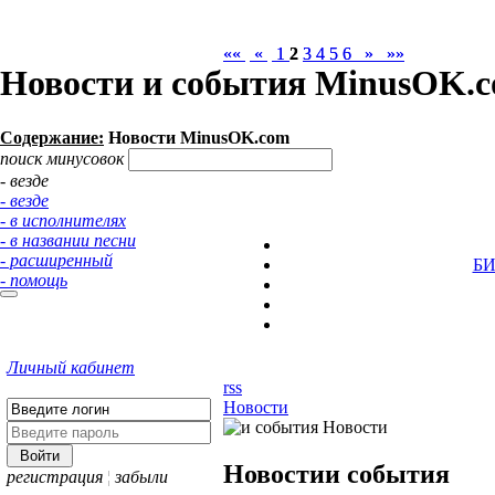
««
««
«
«
1
1
2
2
3
3
4
4
5
5
6
6
»
»
»»
»»
Новости и события MinusOK.c
Содержание:
Новости MinusOK.com
поиск минусовок
- везде
- везде
- в исполнителях
- в названии песни
- расширенный
Б
- помощь
Личный кабинет
rss
Новости
Новости
и события
регистрация
¦
забыли