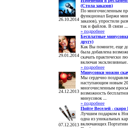
Изменения в регламен
(Стола заказов)
По многочисленным пр
функционал Биржи мин
26.10.2014
заказов), упростили раз
так и файлов. В связи ...
» подробнее
Бесплатные минусовки с
другу)
Как Вы помните, еще до
была добавлена возмож
29.01.2014
скачать практически л
включая эксклюзивные. 
» подробнее
Минусовки можно скач
Мы сердечно поздравля
наступающим новым 20
многочисленным прось
24.12.2013
возможность бесплатно
минусовок ...
» подробнее
Пойте Веселей - скоро
Лучшим подарком к Нов
одна из уникальных кар
включающих Портативн
07.12.2013