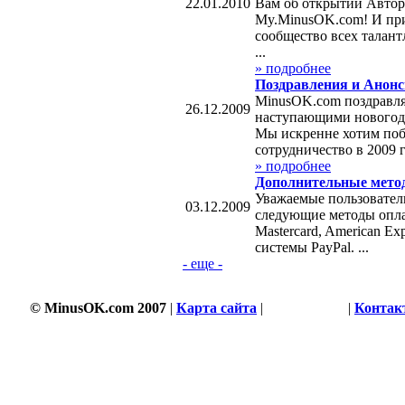
22.01.2010
Вам об открытии Автор
My.MinusOK.com! И пр
сообщество всех талант
...
» подробнее
Поздравления и Анон
MinusOK.com поздравля
26.12.2009
наступающими новогод
Мы искренне хотим поб
сотрудничество в 2009 го
» подробнее
Дополнительные мето
Уважаемые пользовател
03.12.2009
следующие методы оплат
Mastercard, American Exp
системы PayPal. ...
- еще -
© MinusOK.com 2007
|
Карта сайта
|
Соглашение
|
Контак