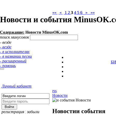
««
««
«
«
1
1
2
2
3
3
4
4
5
5
6
6
»
»
»»
»»
Новости и события MinusOK.c
Содержание:
Новости MinusOK.com
поиск минусовок
- везде
- везде
- в исполнителях
- в названии песни
- расширенный
Б
- помощь
Личный кабинет
rss
Новости
Новости
и события
регистрация
¦
забыли