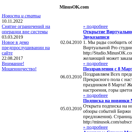
MinusOK.com
Новости и статьи
10.11.2022
» подробнее
Снятие ограничений на
Открытие Виртуальной
операции вне системы
Звукозаписи
03.03.2019
02.04.2010
1. Мы рады сообщить о
Новое в демо
Виртуальной Pro студи
предпрослушивании на
http://Studio.MinusOK.
сайте
желающий может заказат
22.08.2017
» подробнее
Внимание!
Поздравления с 8 Мар
Мошенничество!
Поздравляем Всех пред
06.03.2010
Прекрасного пола с на
праздником 8 Марта! Ж
настроения, горы цветов
» подробнее
Подписка на новинки
Открыта подписка на 
05.03.2010
обзоры событий Биржи 
предложения). Страниц
http://minusok.com/subscri
» подробнее