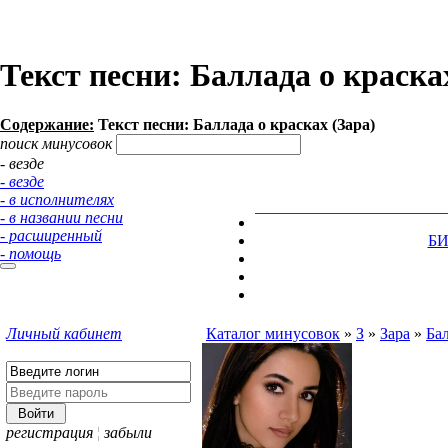
Текст песни: Баллада о краска
Содержание:
Текст песни: Баллада о красках (Зара)
поиск минусовок
- везде
- везде
- в исполнителях
- в названии песни
- расширенный
Б
- помощь
Личный кабинет
Каталог минусовок
»
З
»
Зара
»
Бал
регистрация
¦
забыли