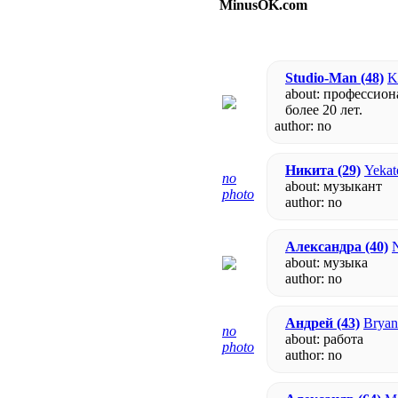
MinusOK.com
Studio-Man
(48)
K
about: профессио
более 20 лет.
author:
no
Никита
(29)
Yekat
no
about: музыкант
photo
author:
no
Александра
(40)
N
about: музыка
author:
no
Андрей
(43)
Bryan
no
about: работа
photo
author:
no