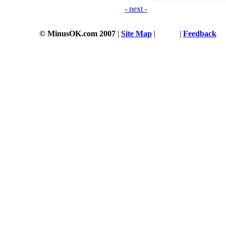
- next -
© MinusOK.com 2007
|
Site Map
|
Terms
|
Feedback