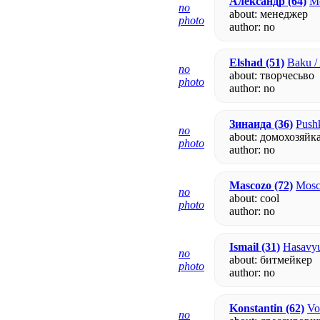
Александр
(64)
Mo
no
about: менеджер
photo
author:
no
Elshad
(51)
Baku /
no
about: творчесьво
photo
author:
no
Зинаида
(36)
Pushk
no
about: домохозяйк
photo
author:
no
Mascozo
(72)
Mosc
no
about: cool
photo
author:
no
Ismail
(31)
Hasavyu
no
about: битмейкер
photo
author:
no
Konstantin
(62)
Vo
no