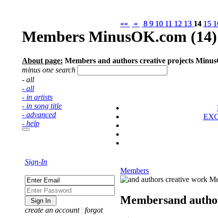
««
««
«
«
8
8
9
9
10
10
11
11
12
12
13
13
14
14
15
15
1
1
Members MinusOK.com (14)
About page:
Members and authors creative projects Minu
minus one search
- all
- all
- in artists
- in song title
- advanced
EX
- help
Sign-In
Members
Members
and autho
create an account
¦
forgot