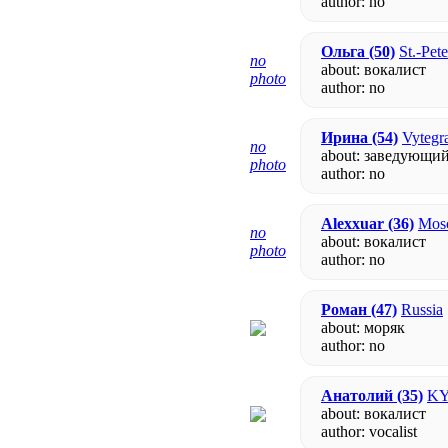
author:
no
Ольга
(50)
St.-Pet
no
about: вокалист
photo
author:
no
Ирина
(54)
Vytegra
no
about: заведующий
photo
author:
no
Alexxuar
(36)
Mosc
no
about: вокалист
photo
author:
no
Роман
(47)
Russia
about: моряк
author:
no
Анатолий
(35)
KY
about: вокалист
author: vocalist