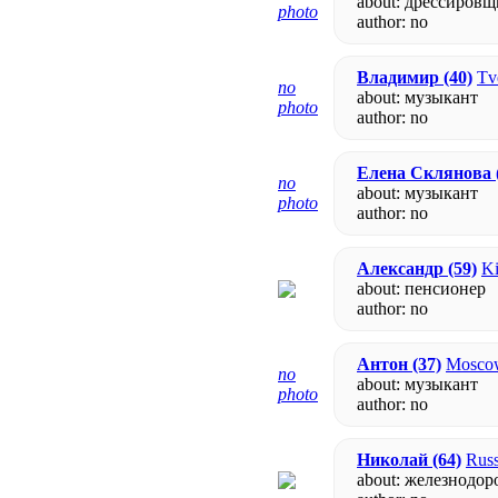
about: дрессиров
photo
author:
no
Владимир
(40)
Tv
no
about: музыкант
photo
author:
no
Елена Склянова
no
about: музыкант
photo
author:
no
Александр
(59)
Ki
about: пенсионер
author:
no
Антон
(37)
Moscow
no
about: музыкант
photo
author:
no
Николай
(64)
Russ
about: железнодо