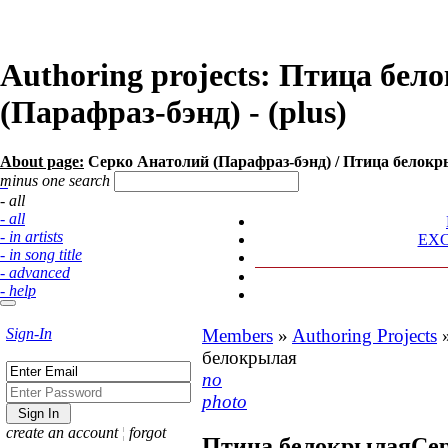
Authoring projects: Птица бе
(Парафраз-бэнд) - (plus)
About page:
Серко Анатолий (Парафраз-бэнд) / Птица белокрыл
minus one search
- all
- all
- in artists
EX
- in song title
- advanced
- help
Sign-In
Members
»
Authoring Projects
белокрылая
no
photo
create an account
¦
forgot
Птица белокрылая
Се