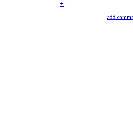
+
add commen