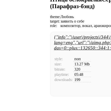
(Парафраз-бэнд)
theme:
Любовь
target:
заявить о себе
role:
композитор, вокал, аранжиро
{"info":"\/user\/projects\/344\
lang=eng","url":"\/aimg.php
das=0::plus::132650::344:1:
style:
поп
size:
13.27 Mb
bitrate:
320
playtime:
05:48
downloads:
199