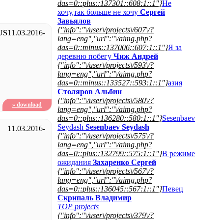
das=0::plus::137301::608:1::1"}
Не
хочу,так больше не хочу
Сергей
Завьялов
{"info":"\/user\/projects\/607\/?
US
11.03.2016
-
lang=eng","url":"\/aimg.php?
das=0::minus::137006::607:1::1"}
Я за
деревню побегу
Чиж Андрей
{"info":"\/user\/projects\/593\/?
lang=eng","url":"\/aimg.php?
das=0::minus::133527::593:1::1"}
азия
Столяров Альбин
{"info":"\/user\/projects\/580\/?
» download
lang=eng","url":"\/aimg.php?
das=0::plus::136280::580:1::1"}
Sesenbaev
Seydash
Sesenbaev Seydash
11.03.2016
-
{"info":"\/user\/projects\/575\/?
lang=eng","url":"\/aimg.php?
das=0::plus::132799::575:1::1"}
В режиме
ожидания
Захаренко Сергей
{"info":"\/user\/projects\/567\/?
lang=eng","url":"\/aimg.php?
das=0::plus::136045::567:1::1"}
Певец
Скрипаль Владимир
TOP projects
{"info":"\/user\/projects\/379\/?