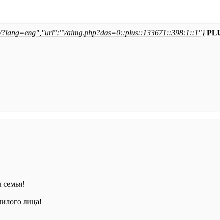
98\/?lang=eng","url":"\/aimg.php?das=0::plus::133671::398:1::1"}
PL
я семья!
милого лица!
,