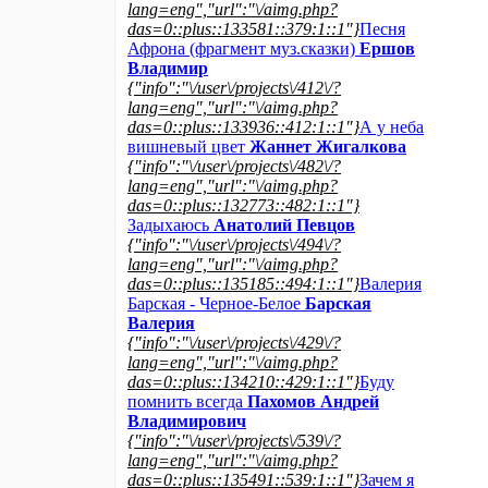
lang=eng","url":"\/aimg.php?
das=0::plus::133581::379:1::1"}
Песня
Афрона (фрагмент муз.сказки)
Ершов
Владимир
{"info":"\/user\/projects\/412\/?
lang=eng","url":"\/aimg.php?
das=0::plus::133936::412:1::1"}
А у неба
вишневый цвет
Жаннет Жигалкова
{"info":"\/user\/projects\/482\/?
lang=eng","url":"\/aimg.php?
das=0::plus::132773::482:1::1"}
Задыхаюсь
Анатолий Певцов
{"info":"\/user\/projects\/494\/?
lang=eng","url":"\/aimg.php?
das=0::plus::135185::494:1::1"}
Валерия
Барская - Черное-Белое
Барская
Валерия
{"info":"\/user\/projects\/429\/?
lang=eng","url":"\/aimg.php?
das=0::plus::134210::429:1::1"}
Буду
помнить всегда
Пахомов Андрей
Владимирович
{"info":"\/user\/projects\/539\/?
lang=eng","url":"\/aimg.php?
das=0::plus::135491::539:1::1"}
Зачем я