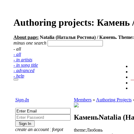
Authoring projects: Камень /
About page:
Natalia (Наталья Ростова) / Камень. Theme: 
minus one search
- all
- all
- in artists
- in song title
- advanced
- help
Sign-In
Members
»
Authoring Projects
Камень
Natalia (Н
create an account
¦
forgot
theme:
Любовь