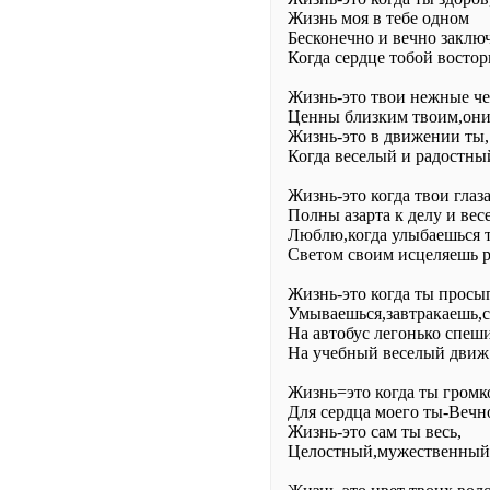
Жизнь моя в тебе одном
Бесконечно и вечно заключ
Когда сердце тобой востор
Жизнь-это твои нежные ч
Ценны близким твоим,они 
Жизнь-это в движении ты,
Когда веселый и радостный
Жизнь-это когда твои глаз
Полны азарта к делу и вес
Люблю,когда улыбаешься 
Светом своим исцеляешь 
Жизнь-это когда ты просы
Умываешься,завтракаешь,с
На автобус легонько спеш
На учебный веселый движ
Жизнь=это когда ты громк
Для сердца моего ты-Вечн
Жизнь-это сам ты весь,
Целостный,мужественный,н