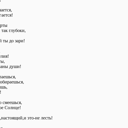
ается,
гается!
ерты
так глубоки,
 ты до зари!
а
елия!
ты,
раны души!
паешься,
обираешься,
ишь,
!
о смеешься,
ое Солнце!
астоящий,и это-не лесть!