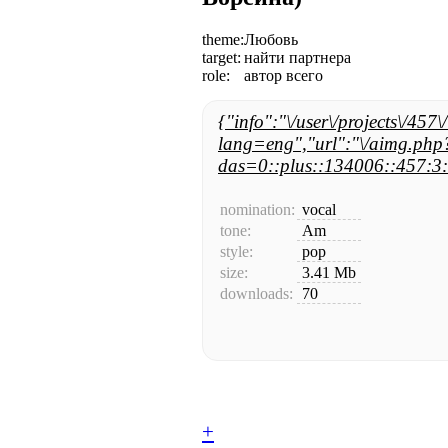
theme:
Любовь
target:
найти партнера
role:
автор всего
{"info":"\/user\/projects\/457\
lang=eng","url":"\/aimg.php
das=0::plus::134006::457:3:
nomination:
vocal
tone:
Am
style:
pop
size:
3.41 Mb
downloads:
70
+