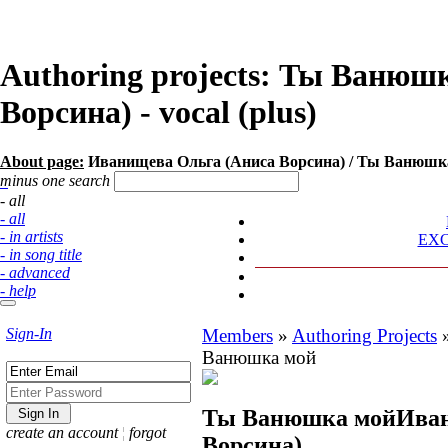
Authoring projects: Ты Ванюш
Ворсина) - vocal (plus)
About page:
Иванищева Ольга (Аниса Ворсина) / Ты Ванюшка м
minus one search
- all
- all
- in artists
EX
- in song title
- advanced
- help
Sign-In
Members
»
Authoring Projects
Ванюшка мой
Ты Ванюшка мой
Иван
create an account
¦
forgot
Ворсина)