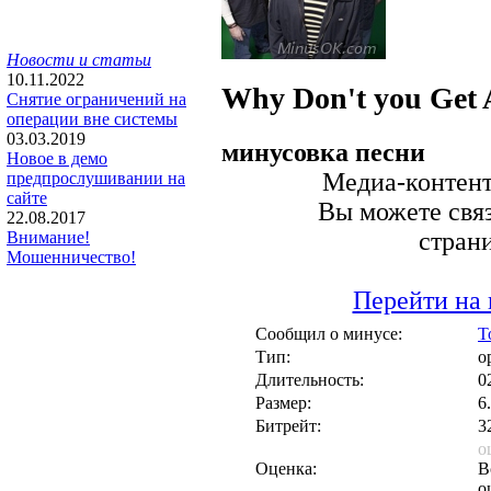
Новости и статьи
10.11.2022
Why Don't you Get 
Снятие ограничений на
операции вне системы
03.03.2019
минусовка песни
Новое в демо
Медиа-контент 
предпрослушивании на
сайте
Вы можете связ
22.08.2017
стран
Внимание!
Мошенничество!
Перейти на 
Сообщил о минусе:
T
Тип:
о
Длительность:
0
Размер:
6
Битрейт:
3
о
Оценка:
В
о