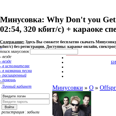
Минусовка: Why Don't you Get 
02:54, 320 кбит/с) + караоке с
Содержание:
Здесь Вы сможете бесплатно cкачать Минусовку пе
кбит/с) без регистрации. Доступны: караоке онлайн, спектро
поиск минусовок
- везде
- везде
Б
- в исполнителях
- в названии песни
- расширенный
- помощь
Личный кабинет
Минусовки
»
O
»
Offspr
регистрация
¦
забыли