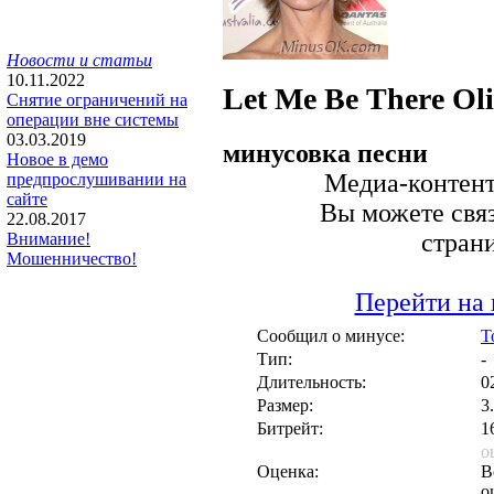
Новости и статьи
10.11.2022
Let Me Be There
Ol
Снятие ограничений на
операции вне системы
03.03.2019
минусовка песни
Новое в демо
Медиа-контент 
предпрослушивании на
сайте
Вы можете связ
22.08.2017
стран
Внимание!
Мошенничество!
Перейти на 
Сообщил о минусе:
T
Тип:
-
Длительность:
0
Размер:
3
Битрейт:
1
о
Оценка:
В
о