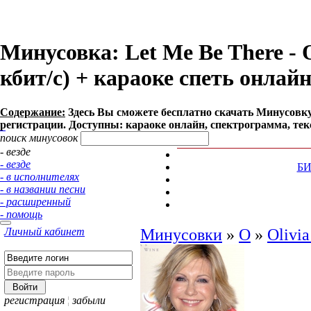
Минусовка: Let Me Be There - O
кбит/с) + караоке спеть онлай
Содержание:
Здесь Вы сможете бесплатно cкачать Минусовку пе
регистрации. Доступны: караоке онлайн, спектрограмма, тек
поиск минусовок
- везде
- везде
Б
- в исполнителях
- в названии песни
- расширенный
- помощь
Личный кабинет
Минусовки
»
O
»
Olivi
регистрация
¦
забыли