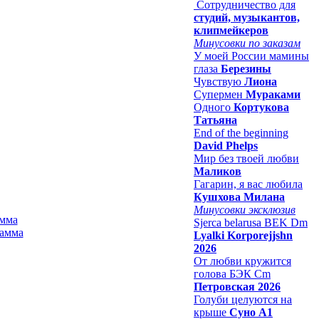
Сотрудничество для
студий, музыкантов,
клипмейкеров
Минусовки по заказам
У моей России мамины
глаза
Березины
Чувствую
Лиона
Супермен
Мураками
Одного
Кортукова
Татьяна
End of the beginning
David Phelps
Мир без твоей любви
Маликов
Гагарин, я вас любила
Кушхова Милана
Минусовки эксклюзив
амма
Sjerca belarusa BEK Dm
Lyalki Korporejjshn
2026
От любви кружится
голова БЭК Cm
Петровская 2026
Голуби целуются на
крыше
Суно А1