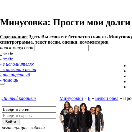
Минусовка: Прости мои долги -
Содержание:
Здесь Вы сможете бесплатно cкачать Минусовку п
спектрограмма, текст песни, оценки, комментарии.
поиск минусовок
- везде
- везде
- в исполнителях
- в названии песни
- расширенный
- помощь
Личный кабинет
Минусовки
»
Б
»
Белый орёл
»
Про
регистрация
¦
забыли