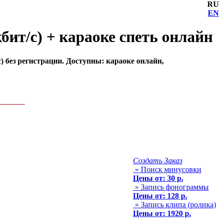
RU
EN
бит/с) + караоке спеть онлайн
) без регистрации. Доступны: караоке онлайн,
Создать Заказ
» Поиск минусовки
Цены от: 30 р.
» Запись фонограммы
Цены от: 128 р.
» Запись клипа (ролика)
Цены от: 1920 р.