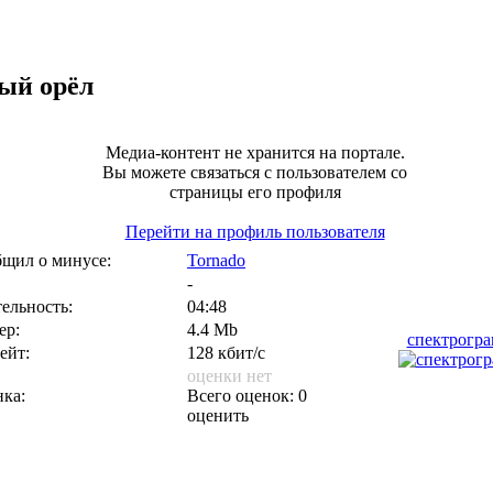
ый орёл
Медиа-контент не хранится на портале.
Вы можете связаться с пользователем со
страницы его профиля
Перейти на профиль пользователя
щил о минусе:
Tornado
-
ельность:
04:48
ер:
4.4 Mb
спектрогр
ейт:
128 кбит/с
оценки нет
ка:
Всего оценок: 0
оценить