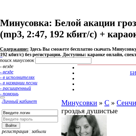
Минусовка: Белой акации гро
(mp3, 2:47, 192 кбит/с) + кара
Содержание:
Здесь Вы сможете бесплатно cкачать Минусовку
192 кбит/с) без регистрации. Доступны: караоке онлайн, спек
поиск минусовок
- везде
- везде
Б
- в исполнителях
- в названии песни
- расширенный
- помощь
Личный кабинет
Минусовки
»
С
»
Сенчи
гроздья душистые
регистрация
¦
забыли