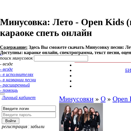
Минусовка: Лето - Open Kids (m
караоке спеть онлайн
Содержание:
Здесь Вы сможете cкачать Минусовку песни: Лето 
Доступны: караоке онлайн, спектрограмма, текст песни, оце
поиск минусовок
- везде
- везде
Б
- в исполнителях
- в названии песни
- расширенный
- помощь
Личный кабинет
Минусовки
»
O
»
Open 
регистрация
¦
забыли