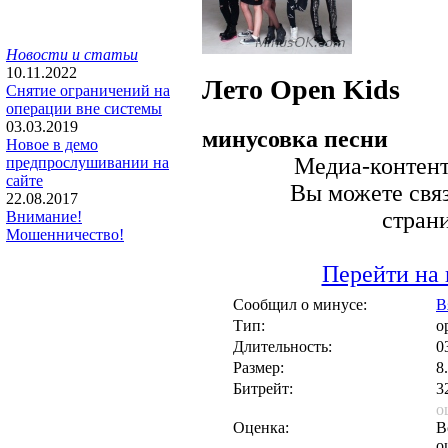
Новости и статьи
10.11.2022
Лето
Open Kids
Снятие ограничений на
операции вне системы
03.03.2019
минусовка песни
Новое в демо
Медиа-контент 
предпрослушивании на
сайте
Вы можете связ
22.08.2017
стран
Внимание!
Мошенничество!
Перейти на 
Сообщил о минусе:
В
Тип:
о
Длительность:
0
Размер:
8
Битрейт:
3
о
Оценка:
В
о