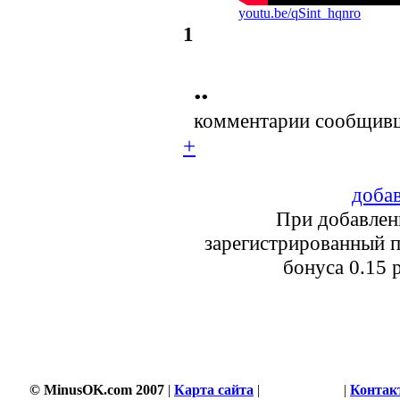
youtu.be/qSint_hqnro
1
••
комментарии сообщивш
+
добав
При добавлен
зарегистрированный п
бонуса 0.15 
© MinusOK.com 2007
|
Карта сайта
|
Соглашение
|
Контак