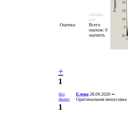
оценки
нет
Оценка:
Всего
оценок: 0
оценить
+
1
без
Елена
28.09.2020
••
фото
Оригинальная минусовка б
1