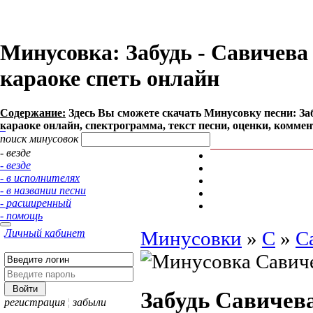
Минусовка: Забудь - Савичева 
караоке спеть онлайн
Содержание:
Здесь Вы сможете cкачать Минусовку песни: Забу
караоке онлайн, спектрограмма, текст песни, оценки, коммен
поиск минусовок
- везде
- везде
- в исполнителях
- в названии песни
- расширенный
- помощь
Личный кабинет
Минусовки
»
С
»
С
Забудь
Савичев
регистрация
¦
забыли