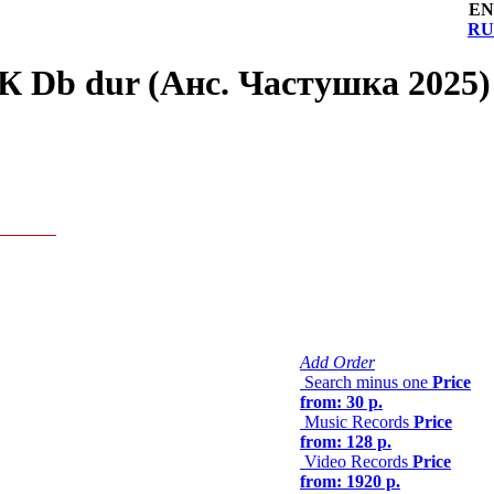
EN
RU
К Db dur (Анс. Частушка 2025)
Add Order
Search minus one
Price
from: 30 р.
Music Records
Price
from: 128 р.
Video Records
Price
from: 1920 р.