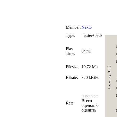
Member:
Nekto
Type:
master+back
Play
04:41
Time:
Filesize:
10.72 Mb
Bitrate:
320 kBit/s
is not vote
Всего
Rate:
оценок: 0
оценить