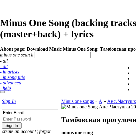
Minus One Song (backing track
(master+back) + lyrics
About page:
Download Music Minus One Song: Тамбовская про
minus one search
- all
- all
- in artists
- in song title
- advanced
- help
Sign-In
Minus one songs
»
А
»
Анс. Частушк
Тамбовская прогулоч
create an account
¦
forgot
minus one song