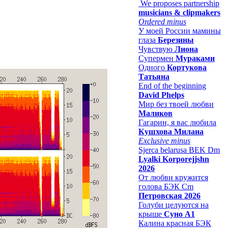
We proposes partnership
musicians & clipmakers
Ordered minus
У моей России мамины
глаза
Березины
Чувствую
Лиона
Супермен
Мураками
Одного
Кортукова
Татьяна
End of the beginning
David Phelps
Мир без твоей любви
Маликов
Гагарин, я вас любила
Кушхова Милана
Exclusive minus
Sjerca belarusa BEK Dm
Lyalki Korporejjshn
2026
От любви кружится
голова БЭК Cm
Петровская 2026
Голуби целуются на
крыше
Суно А1
Калина красная БЭК