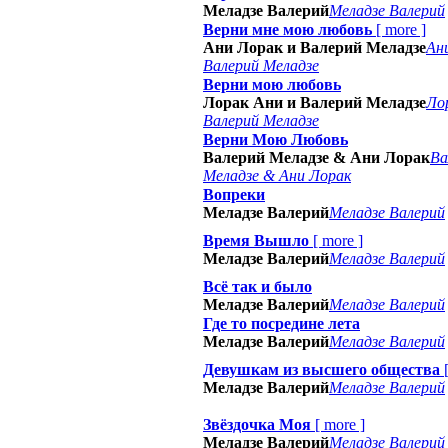
Меладзе Валерий
Меладзе Валерий
Верни мне мою любовь
[
more
]
Ани Лорак и Валерий Меладзе
Ан
Валерий Меладзе
Верни мою любовь
Лорак Ани и Валерий Меладзе
Ло
Валерий Меладзе
Верни Мою Любовь
Валерий Меладзе & Ани Лорак
Ва
Меладзе & Ани Лорак
Вопреки
Меладзе Валерий
Меладзе Валерий
Время Вышло
[
more
]
Меладзе Валерий
Меладзе Валерий
Всё так и было
Меладзе Валерий
Меладзе Валерий
Где то посредине лета
Меладзе Валерий
Меладзе Валерий
Девушкам из высшего общества
Меладзе Валерий
Меладзе Валерий
Звёздочка Моя
[
more
]
Меладзе Валерий
Меладзе Валерий