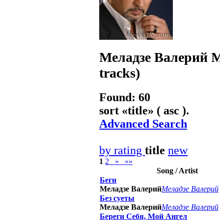
Меладзе Валерий
M
tracks)
Found: 60
sort «
title
» ( asc ).
Advanced Search
by rating
title
new
1
2
»
»»
Song / Artist
Беги
Меладзе Валерий
Меладзе Валерий
Без суеты
Меладзе Валерий
Меладзе Валерий
Береги Себя, Мой Ангел