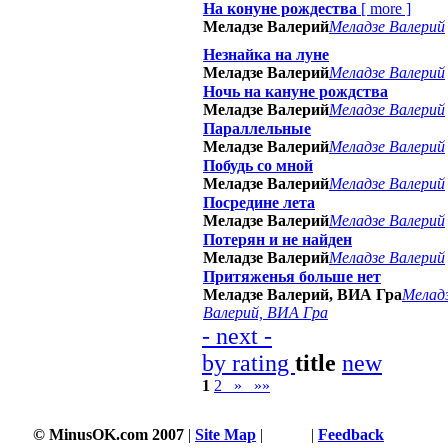
На конуне рождества
[
more
]
Меладзе Валерий
Меладзе Валерий
Незнайка на луне
Меладзе Валерий
Меладзе Валерий
Ночь на кануне рождства
Меладзе Валерий
Меладзе Валерий
Параллельные
Меладзе Валерий
Меладзе Валерий
Побудь со мной
Меладзе Валерий
Меладзе Валерий
Посредине лета
Меладзе Валерий
Меладзе Валерий
Потерян и не найден
Меладзе Валерий
Меладзе Валерий
Притяженья больше нет
Меладзе Валерий, ВИА Гра
Мелад
Валерий, ВИА Гра
- next -
by rating
title
new
1
2
»
»»
© MinusOK.com 2007
|
Site Map
|
Terms
|
Feedback