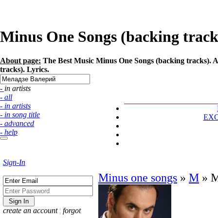
Minus One Songs (backing tracks
About page:
The Best Music Minus One Songs (backing tracks). A
tracks). Lyrics.
- in artists
- all
- in artists
- in song title
EX
- advanced
- help
Sign-In
Minus one songs
»
М
»
М
create an account
¦
forgot