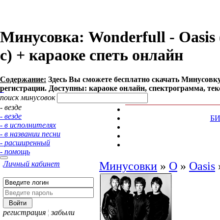
Минусовка: Wonderfull - Oasis 
с) + караоке спеть онлайн
Содержание:
Здесь Вы сможете бесплатно cкачать Минусовку пе
регистрации. Доступны: караоке онлайн, спектрограмма, тек
поиск минусовок
- везде
- везде
Б
- в исполнителях
- в названии песни
- расширенный
- помощь
Личный кабинет
Минусовки
»
O
»
Oasis
регистрация
¦
забыли