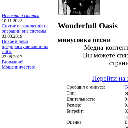
Новости и статьи
10.11.2022
Wonderfull
Oasis
Снятие ограничений на
операции вне системы
03.03.2019
минусовка песни
Новое в демо
Медиа-контент 
предпрослушивании на
сайте
Вы можете связ
22.08.2017
стран
Внимание!
Мошенничество!
Перейти на 
Сообщил о минусе:
T
Тип:
о
Длительность:
0
Размер:
9
Битрейт:
3
о
Оценка:
В
о